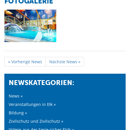
FOTOGALERIE
« Vorherige News
Nächste News »
NEWSKATEGORIEN:
News »
Veranstaltungen in Ełk »
Bildung »
Zivilschutz und Zivilschutz »
Videos aus der Serie sicher Elch »