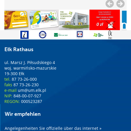
Ełk Rathaus
ul. Marsz J. Piłsudskiego 4
woj. warmińsko-mazurskie
19-300 Ełk
tel.
87 73-26-000
faks
87 73-26-230
e-mail
um@um.elk.pl
NIP:
848-00-07-927
REGON:
000523287
Wir empfehlen
Angelegenheiten Sie offizielle über das internet »