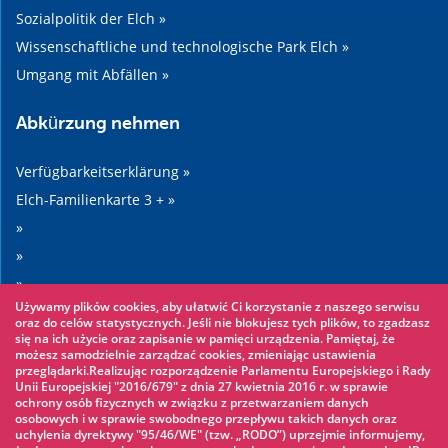
Sozialpolitik der Elch »
Wissenschaftliche und technologische Park Elch »
Umgang mit Abfällen »
Abkürzung nehmen
Verfügbarkeitserklärung »
Elch-Familienkarte 3 + »
»
»
»
Używamy plików cookies, aby ułatwić Ci korzystanie z naszego serwisu
»
oraz do celów statystycznych. Jeśli nie blokujesz tych plików, to zgadzasz
się na ich użycie oraz zapisanie w pamięci urządzenia. Pamiętaj, że
możesz samodzielnie zarządzać cookies, zmieniając ustawienia
Sehenswertes
przeglądarki.Realizując rozporządzenie Parlamentu Europejskiego i Rady
Unii Europejskiej "2016/679" z dnia 27 kwietnia 2016 r. w sprawie
ochrony osób fizycznych w związku z przetwarzaniem danych
Seilpark »
osobowych i w sprawie swobodnego przepływu takich danych oraz
uchylenia dyrektywy "95/46/WE" (tzw. „RODO”) uprzejmie informujemy,
Wasserpark »