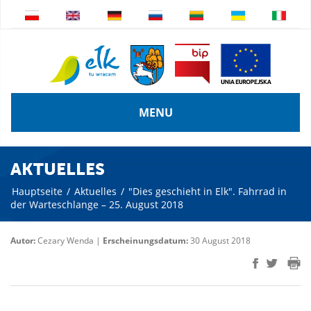
MENU
AKTUELLES
Hauptseite
/
Aktuelles
/
"Dies geschieht in Elk". Fahrrad in
der Warteschlange – 25. August 2018
Autor:
Cezary Wenda |
Erscheinungsdatum:
30 August 2018