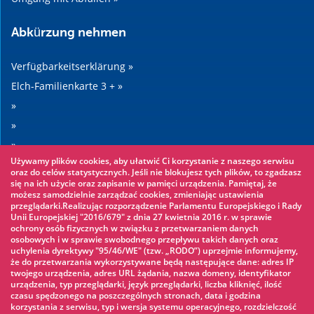
Abkürzung nehmen
Verfügbarkeitserklärung »
Elch-Familienkarte 3 + »
»
»
»
Używamy plików cookies, aby ułatwić Ci korzystanie z naszego serwisu
»
oraz do celów statystycznych. Jeśli nie blokujesz tych plików, to zgadzasz
się na ich użycie oraz zapisanie w pamięci urządzenia. Pamiętaj, że
możesz samodzielnie zarządzać cookies, zmieniając ustawienia
Sehenswertes
przeglądarki.Realizując rozporządzenie Parlamentu Europejskiego i Rady
Unii Europejskiej "2016/679" z dnia 27 kwietnia 2016 r. w sprawie
ochrony osób fizycznych w związku z przetwarzaniem danych
Seilpark »
osobowych i w sprawie swobodnego przepływu takich danych oraz
uchylenia dyrektywy "95/46/WE" (tzw. „RODO”) uprzejmie informujemy,
Wasserpark »
że do przetwarzania wykorzystywane będą następujące dane: adres IP
Eisbahn »
twojego urządzenia, adres URL żądania, nazwa domeny, identyfikator
urządzenia, typ przeglądarki, język przeglądarki, liczba kliknięć, ilość
KINOECK »
czasu spędzonego na poszczególnych stronach, data i godzina
korzystania z serwisu, typ i wersja systemu operacyjnego, rozdzielczość
Museum »