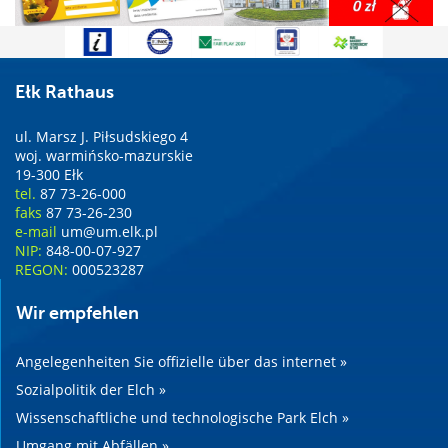
Ełk Rathaus
ul. Marsz J. Piłsudskiego 4
woj. warmińsko-mazurskie
19-300 Ełk
tel.
87 73-26-000
faks
87 73-26-230
e-mail
um@um.elk.pl
NIP:
848-00-07-927
REGON:
000523287
Wir empfehlen
Angelegenheiten Sie offizielle über das internet »
Sozialpolitik der Elch »
Wissenschaftliche und technologische Park Elch »
Umgang mit Abfällen »