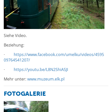
Siehe Video.
Beziehung:
·
https://www.facebook.com/umelku/videos/4595
09764541207/
·
https://youtu.be/L8N2ShiASJI
Mehr unter:
www.muzeum.elk.pl
FOTOGALERIE