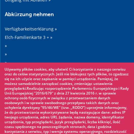
Abkürzung nehmen
Verfügbarkeitserklärung »
Elch-Familienkarte 3 + »
»
»
»
Używamy plików cookies, aby ułatwić Ci korzystanie z naszego serwisu
»
oraz do celów statystycznych. Jeśli nie blokujesz tych plików, to zgadzasz
się na ich użycie oraz zapisanie w pamięci urządzenia. Pamiętaj, że
możesz samodzielnie zarządzać cookies, zmieniając ustawienia
Sehenswertes
przeglądarki.Realizując rozporządzenie Parlamentu Europejskiego i Rady
Unii Europejskiej "2016/679" z dnia 27 kwietnia 2016 r. w sprawie
ochrony osób fizycznych w związku z przetwarzaniem danych
Seilpark »
osobowych i w sprawie swobodnego przepływu takich danych oraz
uchylenia dyrektywy "95/46/WE" (tzw. „RODO”) uprzejmie informujemy,
Wasserpark »
że do przetwarzania wykorzystywane będą następujące dane: adres IP
Eisbahn »
twojego urządzenia, adres URL żądania, nazwa domeny, identyfikator
urządzenia, typ przeglądarki, język przeglądarki, liczba kliknięć, ilość
KINOECK »
czasu spędzonego na poszczególnych stronach, data i godzina
korzystania z serwisu, typ i wersja systemu operacyjnego, rozdzielczość
Museum »