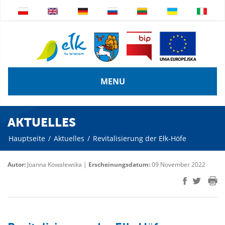
MENU
AKTUELLES
Hauptseite
/
Aktuelles
/
Revitalisierung der Ełk-Höfe
Autor:
Joanna Kowalewska |
Erscheinungsdatum:
09 November 2022