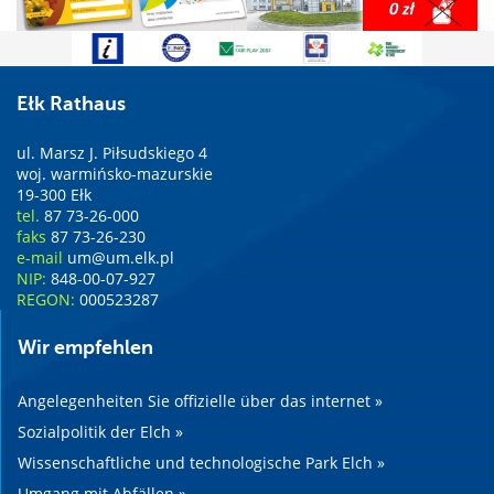
Ełk Rathaus
ul. Marsz J. Piłsudskiego 4
woj. warmińsko-mazurskie
19-300 Ełk
tel.
87 73-26-000
faks
87 73-26-230
e-mail
um@um.elk.pl
NIP:
848-00-07-927
REGON:
000523287
Wir empfehlen
Angelegenheiten Sie offizielle über das internet »
Sozialpolitik der Elch »
Wissenschaftliche und technologische Park Elch »
Umgang mit Abfällen »