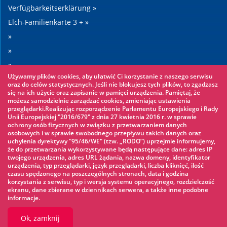
Verfügbarkeitserklärung »
Elch-Familienkarte 3 + »
»
»
»
Używamy plików cookies, aby ułatwić Ci korzystanie z naszego serwisu
»
oraz do celów statystycznych. Jeśli nie blokujesz tych plików, to zgadzasz
się na ich użycie oraz zapisanie w pamięci urządzenia. Pamiętaj, że
możesz samodzielnie zarządzać cookies, zmieniając ustawienia
Sehenswertes
przeglądarki.Realizując rozporządzenie Parlamentu Europejskiego i Rady
Unii Europejskiej "2016/679" z dnia 27 kwietnia 2016 r. w sprawie
ochrony osób fizycznych w związku z przetwarzaniem danych
Seilpark »
osobowych i w sprawie swobodnego przepływu takich danych oraz
uchylenia dyrektywy "95/46/WE" (tzw. „RODO”) uprzejmie informujemy,
Wasserpark »
że do przetwarzania wykorzystywane będą następujące dane: adres IP
Eisbahn »
twojego urządzenia, adres URL żądania, nazwa domeny, identyfikator
urządzenia, typ przeglądarki, język przeglądarki, liczba kliknięć, ilość
KINOECK »
czasu spędzonego na poszczególnych stronach, data i godzina
korzystania z serwisu, typ i wersja systemu operacyjnego, rozdzielczość
Museum »
ekranu, dane zbierane w dziennikach serwera, a także inne podobne
informacje.
Ok, zamknij