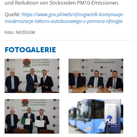
und Reduktion von Stickoxiden PM10-Emissionen.
Quelle:
https://www.gov.pl/web/nfosigw/elk-kontynuuje-
modernizacje-taboru-autobusowego-z-pomoca-nfosigw
Foto: NFOŚiGW
FOTOGALERIE