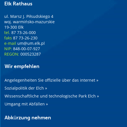
Ełk Rathaus
ul. Marsz J. Piłsudskiego 4
woj. warmińsko-mazurskie
19-300 Ełk
tel.
87 73-26-000
faks
87 73-26-230
e-mail
um@um.elk.pl
NIP:
848-00-07-927
REGON:
000523287
Wir empfehlen
Angelegenheiten Sie offizielle über das internet »
Sozialpolitik der Elch »
Wissenschaftliche und technologische Park Elch »
Umgang mit Abfällen »
Abkürzung nehmen