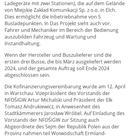
Ladegeräte mit zwei Stationen), die auf dem Gelände
von Miejskie Zakład Komunikacji Sp. z o.o. in Elch.
Dies ermöglicht die Inbetriebnahme von 5
Busladepunkten. In Das Projekt sieht auch vor,
Fahrer und Mechaniker im Bereich der Bedienung
auszubilden Fahrzeug und Wartung und
Instandhaltung.
Wenn der Hersteller und Buszulieferer sind die
ersten drei Busse, die bis März ausgeliefert werden
2024, und der gesamte Auftrag soll Ende 2024
abgeschlossen sein.
Die Kofinanzierungsvereinbarung wurde am 12. April
in Warschau: Vizepräsident des Vorstands der
NFOŚiGW Artur Michalski und Präsident der Ełk
Tomasz Andrukiewicz, in Anwesenheit des
Stadtkämmerers Jarosław Wróbel. Auf Einladung des
Vorstands der NFOŚiGW zur Sitzung auch
Abgeordnete des Sejm der Republik Polen aus der
Provinz nahmen teil Woiwodschaft Ermland-