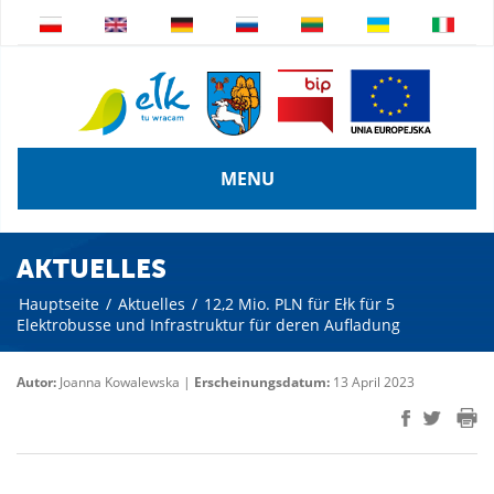
MENU
AKTUELLES
Hauptseite
/
Aktuelles
/
12,2 Mio. PLN für Ełk für 5
Elektrobusse und Infrastruktur für deren Aufladung
Autor:
Joanna Kowalewska |
Erscheinungsdatum:
13 April 2023