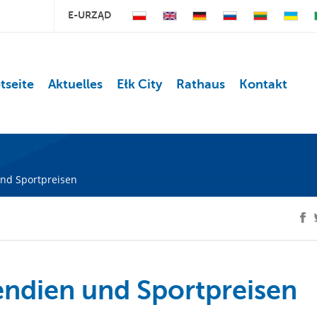
E-URZĄD
tseite
Aktuelles
Ełk City
Rathaus
Kontakt
und Sportpreisen
endien und Sportpreisen