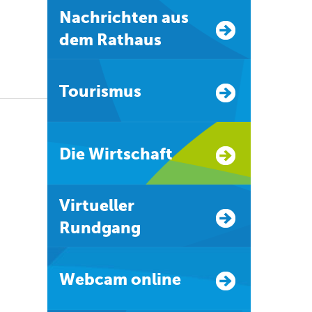
Nachrichten aus
dem Rathaus
Tourismus
Die Wirtschaft
Virtueller
Rundgang
Webcam online