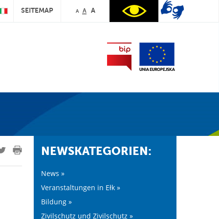
SEITEMAP
A
A
A
NEWSKATEGORIEN:
News »
Veranstaltungen in Ełk »
Bildung »
Zivilschutz und Zivilschutz »