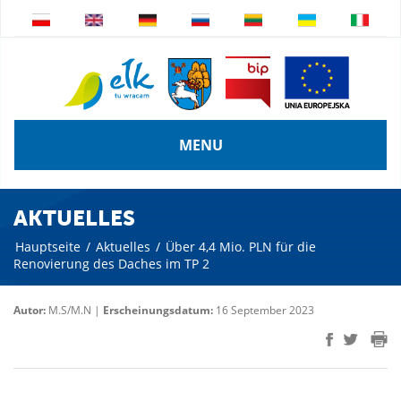
MENU
AKTUELLES
Hauptseite
/
Aktuelles
/
Über 4,4 Mio. PLN für die
Renovierung des Daches im TP 2
Autor:
M.S/M.N |
Erscheinungsdatum:
16 September 2023