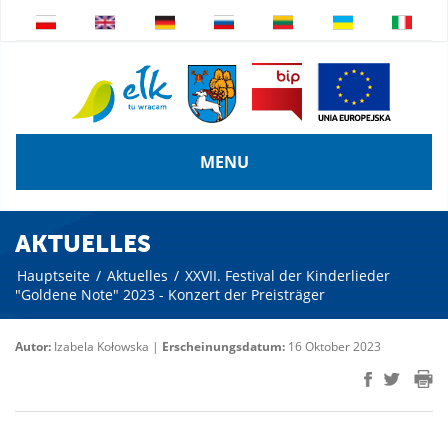
MENU
AKTUELLES
Hauptseite
/
Aktuelles
/
XXVII. Festival der Kinderlieder
"Goldene Note" 2023 - Konzert der Preisträger
Autor:
Izabela Kołowska |
Erscheinungsdatum:
16 Oktober 2023