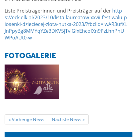
Liste Preisträgerinnen und Preisträger auf der
http
s://eck.elk.pl/2023/10/lista-laureatow-xxvii-festiwalu-p
iosenki-dzieciecej-zlota-nutka-2023/?fbclid=IwAR3ufXL
JnPpyBg8MMYqYZe3DKV5jTviGfxEhcofXn9PzLhnPhU
WPoAUt0-w
FOTOGALERIE
« Vorherige News
Nächste News »