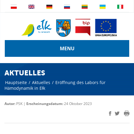
MENU
AKTUELLES
Hauptseite
/
Aktuelles
/
Eröffnung des Labors für
Hämodynamik in Ełk
Autor:
PSK |
Erscheinungsdatum:
24 Oktober 2023