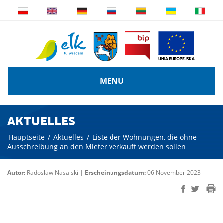
MENU
AKTUELLES
Hauptseite
/
Aktuelles
/
Liste der Wohnungen, die ohne
Ausschreibung an den Mieter verkauft werden sollen
Autor:
Radosław Nasalski |
Erscheinungsdatum:
06 November 2023