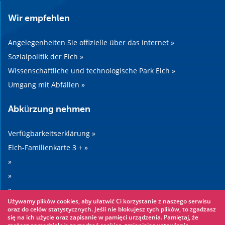
Wir empfehlen
Angelegenheiten Sie offizielle über das internet »
Sozialpolitik der Elch »
Wissenschaftliche und technologische Park Elch »
Umgang mit Abfällen »
Abkürzung nehmen
Verfügbarkeitserklärung »
Elch-Familienkarte 3 + »
»
»
»
Używamy plików cookies, aby ułatwić Ci korzystanie z naszego serwisu
»
oraz do celów statystycznych. Jeśli nie blokujesz tych plików, to zgadzasz
się na ich użycie oraz zapisanie w pamięci urządzenia. Pamiętaj, że