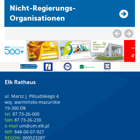
Nicht-Regierungs-
Organisationen
Ełk Rathaus
ul. Marsz J. Piłsudskiego 4
woj. warmińsko-mazurskie
19-300 Ełk
tel.
87 73-26-000
faks
87 73-26-230
e-mail
um@um.elk.pl
NIP:
848-00-07-927
REGON:
000523287