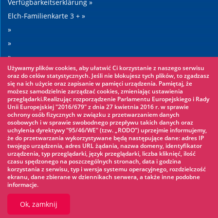
Verfügbarkeitserklärung »
Elch-Familienkarte 3 + »
»
»
»
Używamy plików cookies, aby ułatwić Ci korzystanie z naszego serwisu
»
oraz do celów statystycznych. Jeśli nie blokujesz tych plików, to zgadzasz
się na ich użycie oraz zapisanie w pamięci urządzenia. Pamiętaj, że
możesz samodzielnie zarządzać cookies, zmieniając ustawienia
Sehenswertes
przeglądarki.Realizując rozporządzenie Parlamentu Europejskiego i Rady
Unii Europejskiej "2016/679" z dnia 27 kwietnia 2016 r. w sprawie
ochrony osób fizycznych w związku z przetwarzaniem danych
Seilpark »
osobowych i w sprawie swobodnego przepływu takich danych oraz
uchylenia dyrektywy "95/46/WE" (tzw. „RODO”) uprzejmie informujemy,
Wasserpark »
że do przetwarzania wykorzystywane będą następujące dane: adres IP
Eisbahn »
twojego urządzenia, adres URL żądania, nazwa domeny, identyfikator
urządzenia, typ przeglądarki, język przeglądarki, liczba kliknięć, ilość
KINOECK »
czasu spędzonego na poszczególnych stronach, data i godzina
korzystania z serwisu, typ i wersja systemu operacyjnego, rozdzielczość
Museum »
ekranu, dane zbierane w dziennikach serwera, a także inne podobne
informacje.
Ok, zamknij
© 2026 UM Ełk