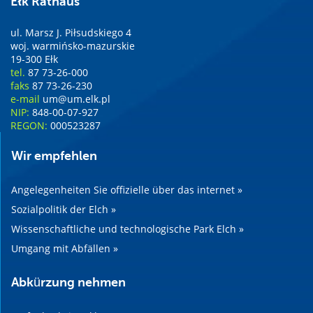
Ełk Rathaus
ul. Marsz J. Piłsudskiego 4
woj. warmińsko-mazurskie
19-300 Ełk
tel.
87 73-26-000
faks
87 73-26-230
e-mail
um@um.elk.pl
NIP:
848-00-07-927
REGON:
000523287
Wir empfehlen
Angelegenheiten Sie offizielle über das internet »
Sozialpolitik der Elch »
Wissenschaftliche und technologische Park Elch »
Umgang mit Abfällen »
Abkürzung nehmen