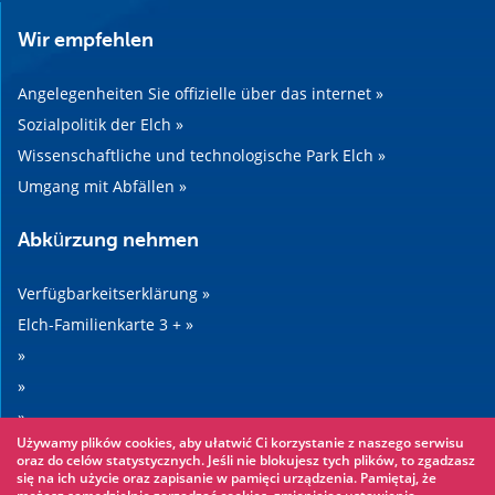
Wir empfehlen
Angelegenheiten Sie offizielle über das internet »
Sozialpolitik der Elch »
Wissenschaftliche und technologische Park Elch »
Umgang mit Abfällen »
Abkürzung nehmen
Verfügbarkeitserklärung »
Elch-Familienkarte 3 + »
»
»
»
Używamy plików cookies, aby ułatwić Ci korzystanie z naszego serwisu
»
oraz do celów statystycznych. Jeśli nie blokujesz tych plików, to zgadzasz
się na ich użycie oraz zapisanie w pamięci urządzenia. Pamiętaj, że