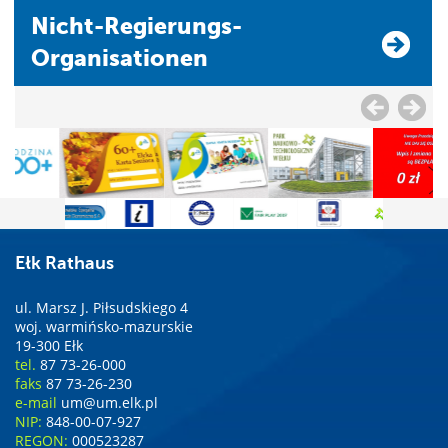
Nicht-Regierungs-
Organisationen
Ełk Rathaus
ul. Marsz J. Piłsudskiego 4
woj. warmińsko-mazurskie
19-300 Ełk
tel.
87 73-26-000
faks
87 73-26-230
e-mail
um@um.elk.pl
NIP:
848-00-07-927
REGON:
000523287