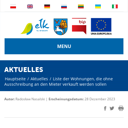
MENU
AKTUELLES
Hauptseite
/
Aktuelles
/
Liste der Wohnungen, die ohne
Ausschreibung an den Mieter verkauft werden sollen
Autor:
Radosław Nasalski |
Erscheinungsdatum:
28 Dezember 2023