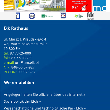
Ełk Rathaus
ul. Marsz J. Piłsudskiego 4
woj. warmińsko-mazurskie
19-300 Ełk
tel.
87 73-26-000
faks
87 73-26-230
e-mail
um@um.elk.pl
NIP:
848-00-07-927
REGON:
000523287
Wir empfehlen
Angelegenheiten Sie offizielle über das internet »
Sozialpolitik der Elch »
Wissenschaftliche und technologische Park Elch »