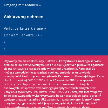
Umgang mit Abfällen »
Abkürzung nehmen
Verfügbarkeitserklärung »
Elch-Familienkarte 3 + »
»
»
»
Używamy plików cookies, aby ułatwić Ci korzystanie z naszego serwisu
»
oraz do celów statystycznych. Jeśli nie blokujesz tych plików, to zgadzasz
się na ich użycie oraz zapisanie w pamięci urządzenia. Pamiętaj, że
możesz samodzielnie zarządzać cookies, zmieniając ustawienia
Sehenswertes
przeglądarki.Realizując rozporządzenie Parlamentu Europejskiego i Rady
Unii Europejskiej "2016/679" z dnia 27 kwietnia 2016 r. w sprawie
ochrony osób fizycznych w związku z przetwarzaniem danych
Seilpark »
osobowych i w sprawie swobodnego przepływu takich danych oraz
uchylenia dyrektywy "95/46/WE" (tzw. „RODO”) uprzejmie informujemy,
Wasserpark »
że do przetwarzania wykorzystywane będą następujące dane: adres IP
Eisbahn »
twojego urządzenia, adres URL żądania, nazwa domeny, identyfikator
urządzenia, typ przeglądarki, język przeglądarki, liczba kliknięć, ilość
KINOECK »
czasu spędzonego na poszczególnych stronach, data i godzina