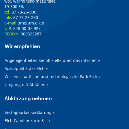
woj. warmińsko-mazurskie
19-300 Ełk
tel.
87 73-26-000
faks
87 73-26-230
e-mail
um@um.elk.pl
NIP:
848-00-07-927
REGON:
000523287
Wir empfehlen
Angelegenheiten Sie offizielle über das internet »
Sozialpolitik der Elch »
Wissenschaftliche und technologische Park Elch »
Umgang mit Abfällen »
Abkürzung nehmen
Verfügbarkeitserklärung »
Elch-Familienkarte 3 + »
»