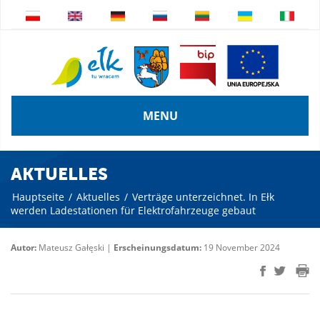
MENU
AKTUELLES
Hauptseite
/
Aktuelles
/
Verträge unterzeichnet. In Ełk
werden Ladestationen für Elektrofahrzeuge gebaut
Autor:
Mateusz Gałęski |
Erscheinungsdatum:
19 November 2024