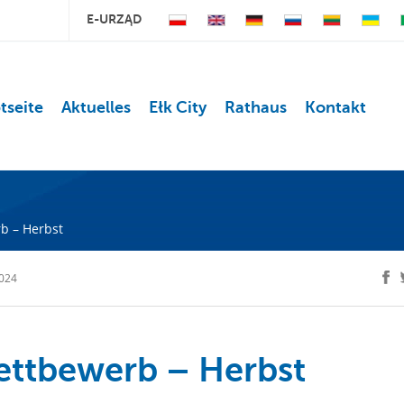
E-URZĄD
tseite
Aktuelles
Ełk City
Rathaus
Kontakt
b – Herbst
024
ttbewerb – Herbst