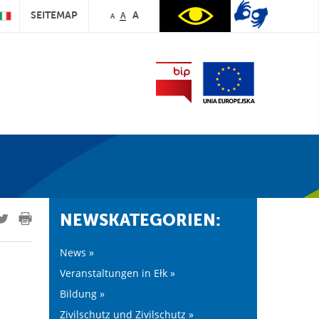
SEITEMAP
A
A
A
NEWSKATEGORIEN:
News »
Veranstaltungen in Ełk »
Bildung »
Zivilschutz und Zivilschutz »