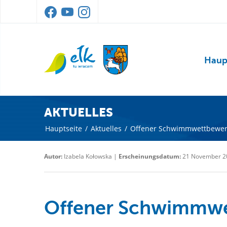
Haup
AKTUELLES
Hauptseite
/
Aktuelles
/
Offener Schwimmwettbewer
Autor:
Izabela Kołowska |
Erscheinungsdatum:
21 November 2
Offener Schwimmwe