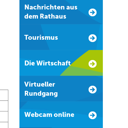
Nachrichten aus
dem Rathaus
Tourismus
Die Wirtschaft
Virtueller
Rundgang
Webcam online