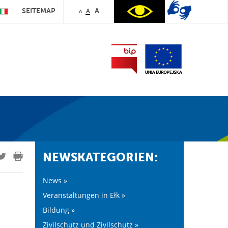
SEITEMAP
A
A
A
NEWSKATEGORIEN:
News »
Veranstaltungen in Ełk »
Bildung »
Zivilschutz und Zivilschutz »