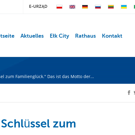
E-URZĄD
tseite
Aktuelles
Ełk City
Rathaus
Kontakt
l zum Familienglück." Das ist das Motto der...
 Schlüssel zum