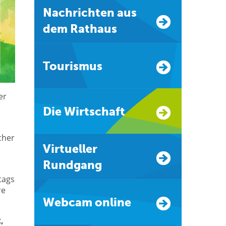
Nachrichten aus
dem Rathaus
Tourismus
er
Die Wirtschaft
cher
Virtueller
Rundgang
tags
re
Webcam online
,