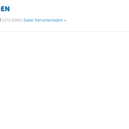
DEN
df
(373.00Kb)
Datei herunterladen »