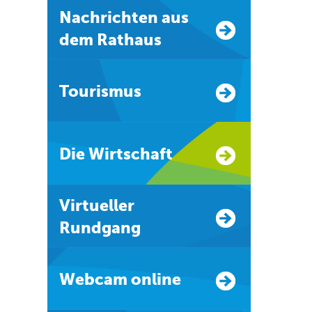
Nachrichten aus
dem Rathaus
Tourismus
Die Wirtschaft
Virtueller
Rundgang
Webcam online