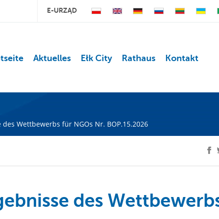
E-URZĄD
tseite
Aktuelles
Ełk City
Rathaus
Kontakt
e des Wettbewerbs für NGOs Nr. BOP.15.2026
gebnisse des Wettbewerb