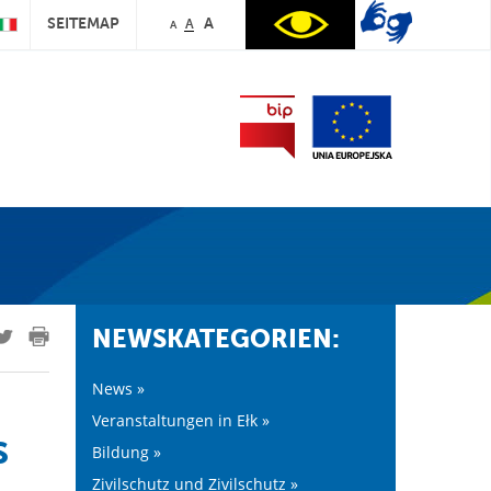
SEITEMAP
A
A
A
NEWSKATEGORIEN:
News »
Veranstaltungen in Ełk »
s
Bildung »
Zivilschutz und Zivilschutz »