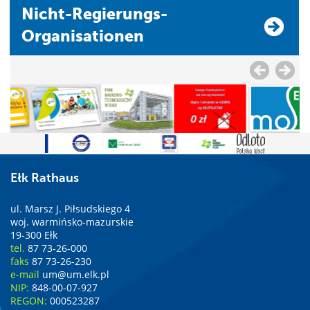
Nicht-Regierungs-
Organisationen
Ełk Rathaus
ul. Marsz J. Piłsudskiego 4
woj. warmińsko-mazurskie
19-300 Ełk
tel.
87 73-26-000
faks
87 73-26-230
e-mail
um@um.elk.pl
NIP:
848-00-07-927
REGON:
000523287