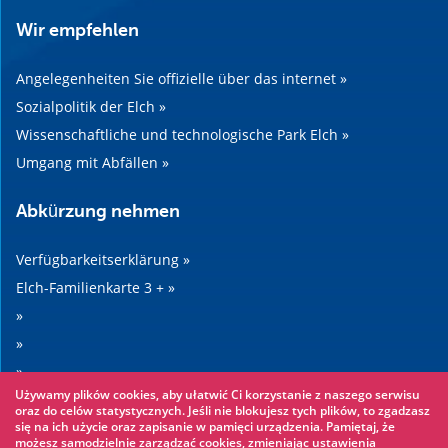
Wir empfehlen
Angelegenheiten Sie offizielle über das internet »
Sozialpolitik der Elch »
Wissenschaftliche und technologische Park Elch »
Umgang mit Abfällen »
Abkürzung nehmen
Verfügbarkeitserklärung »
Elch-Familienkarte 3 + »
»
»
»
Używamy plików cookies, aby ułatwić Ci korzystanie z naszego serwisu
»
oraz do celów statystycznych. Jeśli nie blokujesz tych plików, to zgadzasz
się na ich użycie oraz zapisanie w pamięci urządzenia. Pamiętaj, że
możesz samodzielnie zarządzać cookies, zmieniając ustawienia