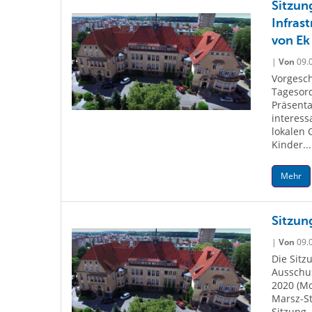
Sitzun
Infras
von Ek
|
Von
09.
Vorgesch
Tagesord
Präsenta
interess
lokalen 
Kinder...
Mehr
Sitzun
|
Von
09.
Die Sitz
Ausschus
2020 (Mo
Marsz-St
Sitzung.