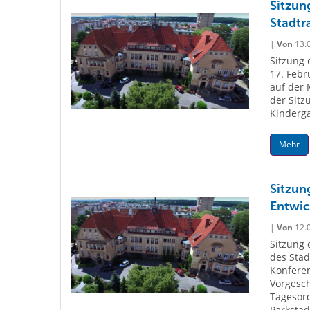
Sitzun
Stadtr
|
Von
13.
Sitzung 
17. Febr
auf der 
der Sitz
Kinderga
Mehr
Sitzun
Entwic
|
Von
12.
Sitzung 
des Stad
Konferen
Vorgesch
Tagesord
Parkstadt