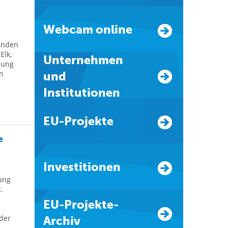
Webcam online
finden
Elk,
Unternehmen
nung
n
und
Institutionen
EU-Projekte
e
Investitionen
lung
.
EU-Projekte-
 der
Archiv