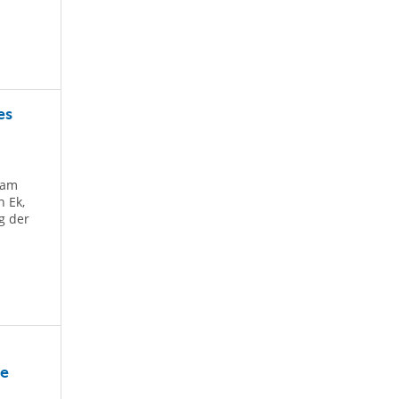
es
 am
 Ek,
g der
he