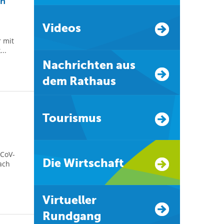
an
Videos
 mit
..
Nachrichten aus
dem Rathaus
Tourismus
-CoV-
Die Wirtschaft
ach
Virtueller
Rundgang