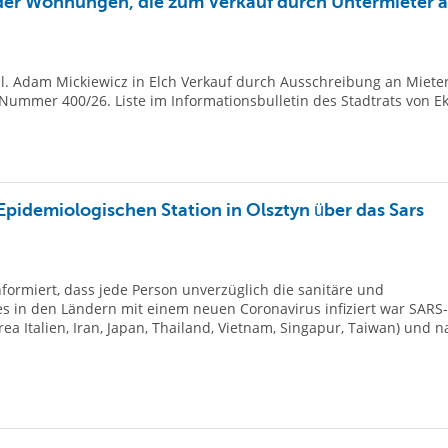
e der Wohnungen, die zum Verkauf durch Untermieter 
l. Adam Mickiewicz in Elch Verkauf durch Ausschreibung an Mieter
ummer 400/26. Liste im Informationsbulletin des Stadtrats von Ek.
Epidemiologischen Station in Olsztyn über das Sars
ormiert, dass jede Person unverzüglich die sanitäre und
 es in den Ländern mit einem neuen Coronavirus infiziert war SARS
ea Italien, Iran, Japan, Thailand, Vietnam, Singapur, Taiwan) und n