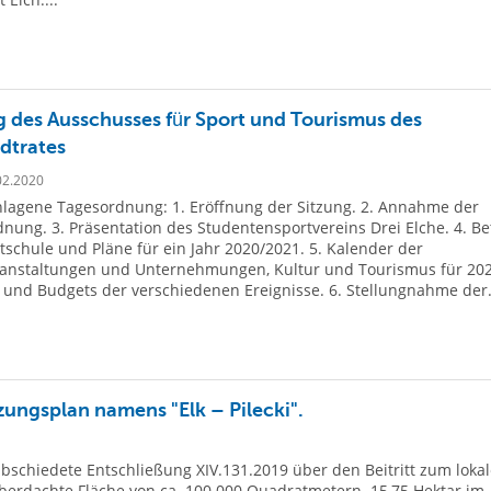
g des Ausschusses für Sport und Tourismus des
adtrates
02.2020
lagene Tagesordnung: 1. Eröffnung der Sitzung. 2. Annahme der
nung. 3. Präsentation des Studentensportvereins Drei Elche. 4. Be
tschule und Pläne für ein Jahr 2020/2021. 5. Kalender der
ranstaltungen und Unternehmungen, Kultur und Tourismus für 202
e und Budgets der verschiedenen Ereignisse. 6. Stellungnahme der.
zungsplan namens "Elk – Pilecki".
bschiedete Entschließung XIV.131.2019 über den Beitritt zum loka
 überdachte Fläche von ca. 100 000 Quadratmetern. 15,75 Hektar im