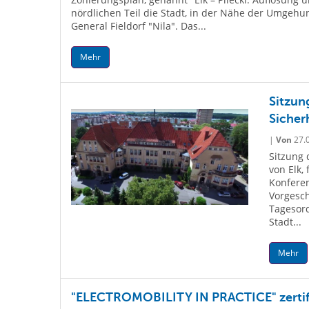
nördlichen Teil die Stadt, in der Nähe der Umgehun
General Fieldorf "Nila". Das...
Mehr
Sitzun
Sicherh
|
Von
27.
Sitzung 
von Elk,
Konferen
Vorgesch
Tagesord
Stadt...
Mehr
"ELECTROMOBILITY IN PRACTICE" zertifi