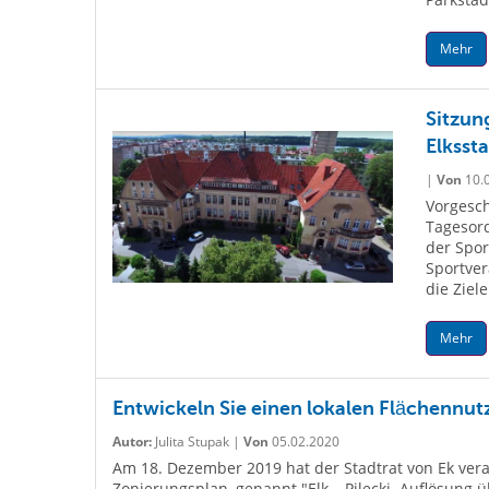
Mehr
Sitzun
Elksst
|
Von
10.
Vorgesch
Tagesord
der Spor
Sportve
die Ziel
Mehr
Entwickeln Sie einen lokalen Flächennut
Autor:
Julita Stupak |
Von
05.02.2020
Am 18. Dezember 2019 hat der Stadtrat von Ek vera
Zonierungsplan, genannt "Elk – Pilecki. Auflösung