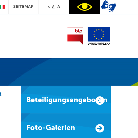
SEITEMAP
A
A
A
t
Beteiligungsangeboten
Foto-Galerien