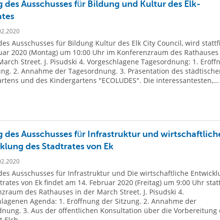
g des Ausschusses für Bildung und Kultur des Elk-
ates
02.2020
des Ausschusses für Bildung Kultur des Elk City Council, wird statt
uar 2020 (Montag) um 10:00 Uhr im Konferenzraum des Rathauses 
March Street. J. Pisudski 4. Vorgeschlagene Tagesordnung: 1. Eröff
ung. 2. Annahme der Tagesordnung. 3. Präsentation des städtische
rtens und des Kindergartens "ECOLUDES". Die interessantesten,...
g des Ausschusses für Infrastruktur und wirtschaftlich
klung des Stadtrates von Ek
02.2020
des Ausschusses für Infrastruktur und Die wirtschaftliche Entwick
trates von Ek findet am 14. Februar 2020 (Freitag) um 9:00 Uhr statt
zraum des Rathauses in der March Street. J. Pisudski 4.
lagenen Agenda: 1. Eröffnung der Sitzung. 2. Annahme der
nung. 3. Aus der öffentlichen Konsultation über die Vorbereitung
 Elch....