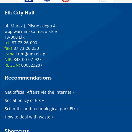
Ełk City Hall
ul. Marsz J. Piłsudskiego 4
woj. warmińsko-mazurskie
19-300 Ełk
tel.
87 73-26-000
faks
87 73-26-230
e-mail
um@um.elk.pl
NIP:
848-00-07-927
REGON:
000523287
Recommendations
Get official Affairs via the internet »
Social policy of Elk »
Scientific and technological park Elk »
How to deal with waste »
Shortcuts