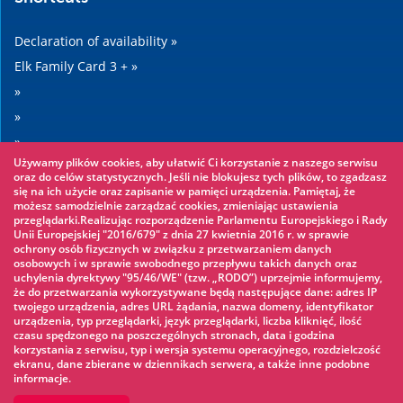
Declaration of availability »
Elk Family Card 3 + »
»
»
»
Używamy plików cookies, aby ułatwić Ci korzystanie z naszego serwisu
»
oraz do celów statystycznych. Jeśli nie blokujesz tych plików, to zgadzasz
się na ich użycie oraz zapisanie w pamięci urządzenia. Pamiętaj, że
możesz samodzielnie zarządzać cookies, zmieniając ustawienia
Worth seeing
przeglądarki.Realizując rozporządzenie Parlamentu Europejskiego i Rady
Unii Europejskiej "2016/679" z dnia 27 kwietnia 2016 r. w sprawie
ochrony osób fizycznych w związku z przetwarzaniem danych
Rope park »
osobowych i w sprawie swobodnego przepływu takich danych oraz
uchylenia dyrektywy "95/46/WE" (tzw. „RODO”) uprzejmie informujemy,
Water Park »
że do przetwarzania wykorzystywane będą następujące dane: adres IP
Ice skating rink »
twojego urządzenia, adres URL żądania, nazwa domeny, identyfikator
urządzenia, typ przeglądarki, język przeglądarki, liczba kliknięć, ilość
KINOECK »
czasu spędzonego na poszczególnych stronach, data i godzina
korzystania z serwisu, typ i wersja systemu operacyjnego, rozdzielczość
Museum »
ekranu, dane zbierane w dziennikach serwera, a także inne podobne
informacje.