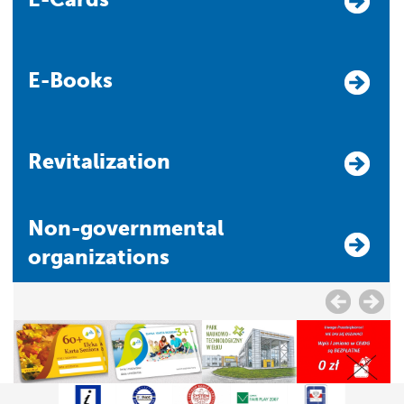
E-Books
Revitalization
Non-governmental
organizations