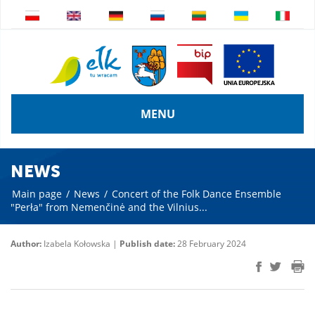
MENU
NEWS
Main page
/
News
/
Concert of the Folk Dance Ensemble
"Perła" from Nemenčinė and the Vilnius...
Author:
Izabela Kołowska |
Publish date:
28 February 2024