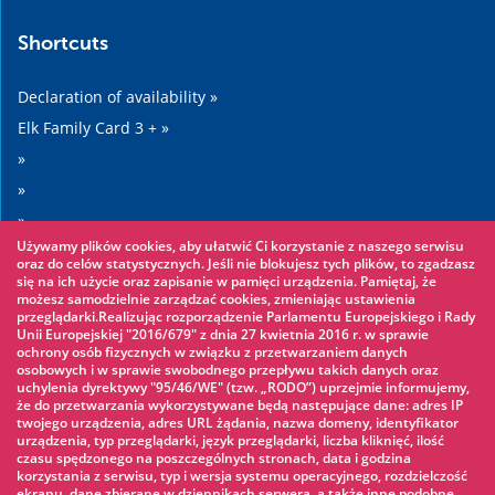
Shortcuts
Declaration of availability »
Elk Family Card 3 + »
»
»
»
Używamy plików cookies, aby ułatwić Ci korzystanie z naszego serwisu
»
oraz do celów statystycznych. Jeśli nie blokujesz tych plików, to zgadzasz
się na ich użycie oraz zapisanie w pamięci urządzenia. Pamiętaj, że
możesz samodzielnie zarządzać cookies, zmieniając ustawienia
Worth seeing
przeglądarki.Realizując rozporządzenie Parlamentu Europejskiego i Rady
Unii Europejskiej "2016/679" z dnia 27 kwietnia 2016 r. w sprawie
ochrony osób fizycznych w związku z przetwarzaniem danych
Rope park »
osobowych i w sprawie swobodnego przepływu takich danych oraz
uchylenia dyrektywy "95/46/WE" (tzw. „RODO”) uprzejmie informujemy,
Water Park »
że do przetwarzania wykorzystywane będą następujące dane: adres IP
Ice skating rink »
twojego urządzenia, adres URL żądania, nazwa domeny, identyfikator
urządzenia, typ przeglądarki, język przeglądarki, liczba kliknięć, ilość
KINOECK »
czasu spędzonego na poszczególnych stronach, data i godzina
korzystania z serwisu, typ i wersja systemu operacyjnego, rozdzielczość
Museum »
ekranu, dane zbierane w dziennikach serwera, a także inne podobne