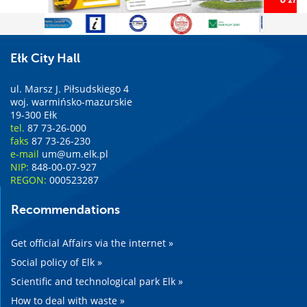
Ełk City Hall
ul. Marsz J. Piłsudskiego 4
woj. warmińsko-mazurskie
19-300 Ełk
tel.
87 73-26-000
faks
87 73-26-230
e-mail
um@um.elk.pl
NIP:
848-00-07-927
REGON:
000523287
Recommendations
Get official Affairs via the internet »
Social policy of Elk »
Scientific and technological park Elk »
How to deal with waste »