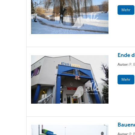
Mehr
Ende d
Autor:
P. 
Mehr
Bauend
Autor:
P. 