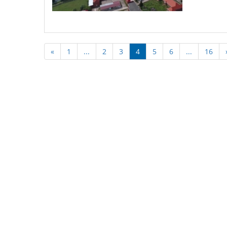
«
1
...
2
3
4
5
6
...
16