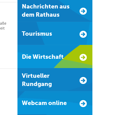
Nachrichten aus
dem Rathaus
raße
eit
Tourismus
Die Wirtschaft
Virtueller
Rundgang
Webcam online