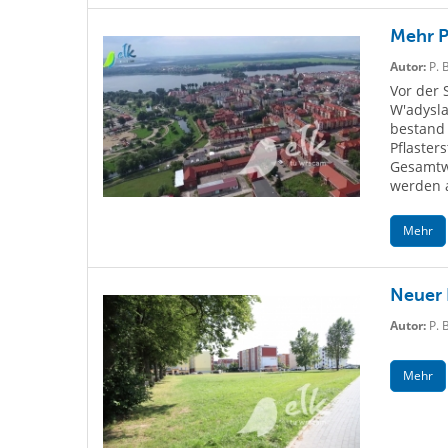
Mehr P
Autor:
P. 
Vor der 
W'adysla
bestand 
Pflaster
Gesamtwe
werden a
Mehr
Neuer 
Autor:
P. 
Mehr