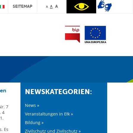
SEITEMAP
A
A
A
len
NEWSKATEGORIEN:
News »
r. 7
. 4
Veranstaltungen in Ełk »
1.
Bildung »
. Es
Zivilschutz und Zivilschutz »