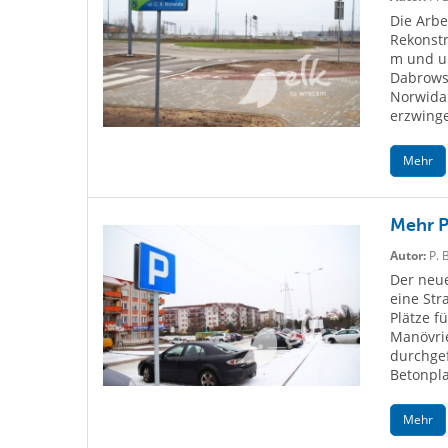
Die Arbe
Rekonstr
m und ul
Dabrowsk
Norwida 
erzwinge
Mehr
Mehr P
Autor:
P. 
Der neue
eine Str
Plätze 
Manövri
durchgef
Betonpla
Mehr