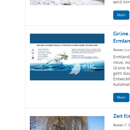
wird min
Mehr
Grüne 
Ermlan
Autor:
Joa
Ermland 
neue, vo
Grüne Au
geht dav
Entwick
Automati
Mehr
Zeit fü
Autor:
P. 