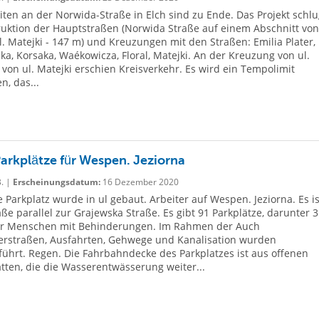
iten an der Norwida-Straße in Elch sind zu Ende. Das Projekt schlu
uktion der Hauptstraßen (Norwida Straße auf einem Abschnitt von
. Matejki - 147 m) und Kreuzungen mit den Straßen: Emilia Plater,
a, Korsaka, Waékowicza, Floral, Matejki. An der Kreuzung von ul.
von ul. Matejki erschien Kreisverkehr. Es wird ein Tempolimit
n, das...
arkplätze für Wespen. Jeziorna
B. |
Erscheinungsdatum:
16 Dezember 2020
 Parkplatz wurde in ul gebaut. Arbeiter auf Wespen. Jeziorna. Es is
aße parallel zur Grajewska Straße. Es gibt 91 Parkplätze, darunter 3
für Menschen mit Behinderungen. Im Rahmen der Auch
erstraßen, Ausfahrten, Gehwege und Kanalisation wurden
ührt. Regen. Die Fahrbahndecke des Parkplatzes ist aus offenen
tten, die die Wasserentwässerung weiter...