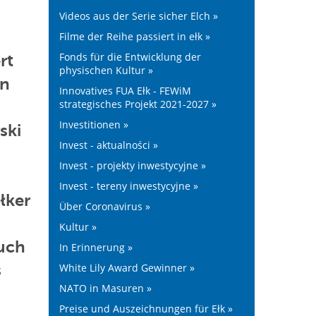
Videos aus der Serie sicher Elch »
Filme der Reihe passiert in ełk »
Fonds für die Entwicklung der
rt
physischen Kultur »
en
Innovatives FUA Ełk - FEWiM
strategisches Projekt 2021-2027 »
Investitionen »
ski
Invest - aktualności »
Invest - projekty inwestycyjne »
Invest - tereny inwestycyjne »
łker
Über Coronavirus »
Kultur »
auch
In Erinnerung »
s
White Lily Award Gewinner »
NATO in Masuren »
Preise und Auszeichnungen für Ełk »