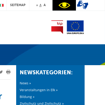
SEITEMAP
A
A
A
NEWSKATEGORIEN:
News »
Veranstaltungen in Ełk »
r
Bildung »
Zivilschutz und Zivilschutz »