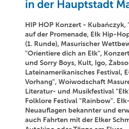
in der Hauptstadt M
HIP HOP Konzert - Kubańczyk, "
auf der Promenade, Ełk Hip-Hop
(1. Runde), Masurischer Wettbew
"Orientiere dich an Ełk", Konzer
und Sorry Boys, Kult, Igo, Żabso
Lateinamerikanisches Festival, E
Vorhang", Woiwodschaft Masure
Literatur- und Musikfestival "Eł
Folklore Festival "Rainbow". Eł
Neuauflagen bekannter und erwar
auch Fahrten mit der Ełker Sch