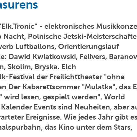
asurens
Elk.Tronic" - elektronisches Musikkonze
 Nacht, Polnische Jetski-Meisterschaft
erb Luftballons, Orientierungslauf
te: Dawid Kwiatkowski, Felivers, Baranov
n, Skolim, Bryska. Elch
łk-Festival der Freilichttheater "ohne
n Der Kabarettsommer "Mulatka", das E
k" wird lesen, gespielt werden", World
k-Kalender Events sind Neuheiten, aber 
teter Ereignisse. Wie jedes Jahr gibt e
malspurbahn, das Kino unter dem Stars,