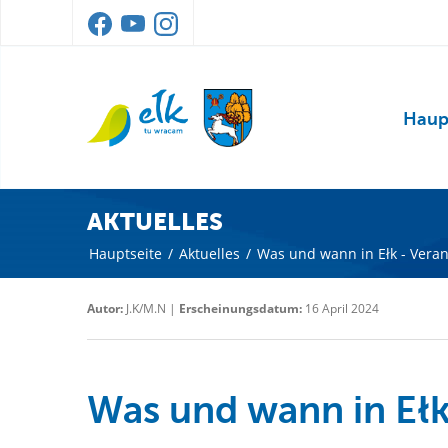
Haup
AKTUELLES
Hauptseite
/
Aktuelles
/
Was und wann in Ełk - Vera
Autor:
J.K/M.N |
Erscheinungsdatum:
16 April 2024
Was und wann in Ełk