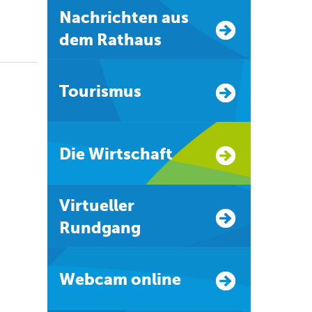
Nachrichten aus
dem Rathaus
Tourismus
Die Wirtschaft
Virtueller
Rundgang
Webcam online