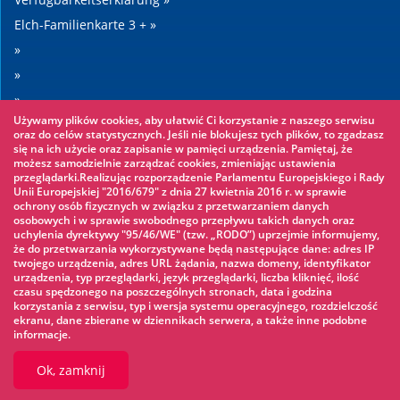
Elch-Familienkarte 3 + »
»
»
»
Używamy plików cookies, aby ułatwić Ci korzystanie z naszego serwisu
»
oraz do celów statystycznych. Jeśli nie blokujesz tych plików, to zgadzasz
się na ich użycie oraz zapisanie w pamięci urządzenia. Pamiętaj, że
możesz samodzielnie zarządzać cookies, zmieniając ustawienia
Sehenswertes
przeglądarki.Realizując rozporządzenie Parlamentu Europejskiego i Rady
Unii Europejskiej "2016/679" z dnia 27 kwietnia 2016 r. w sprawie
ochrony osób fizycznych w związku z przetwarzaniem danych
Seilpark »
osobowych i w sprawie swobodnego przepływu takich danych oraz
uchylenia dyrektywy "95/46/WE" (tzw. „RODO”) uprzejmie informujemy,
Wasserpark »
że do przetwarzania wykorzystywane będą następujące dane: adres IP
Eisbahn »
twojego urządzenia, adres URL żądania, nazwa domeny, identyfikator
urządzenia, typ przeglądarki, język przeglądarki, liczba kliknięć, ilość
KINOECK »
czasu spędzonego na poszczególnych stronach, data i godzina
korzystania z serwisu, typ i wersja systemu operacyjnego, rozdzielczość
Museum »
ekranu, dane zbierane w dziennikach serwera, a także inne podobne
informacje.
Ok, zamknij
© 2026 UM Ełk