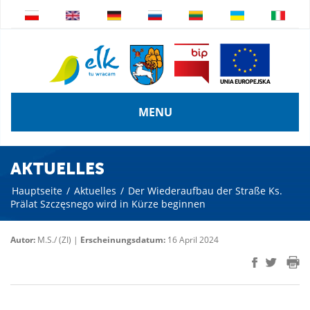
MENU
AKTUELLES
Hauptseite
/
Aktuelles
/
Der Wiederaufbau der Straße Ks.
Prälat Szczęsnego wird in Kürze beginnen
Autor:
M.S./ (ZI) |
Erscheinungsdatum:
16 April 2024