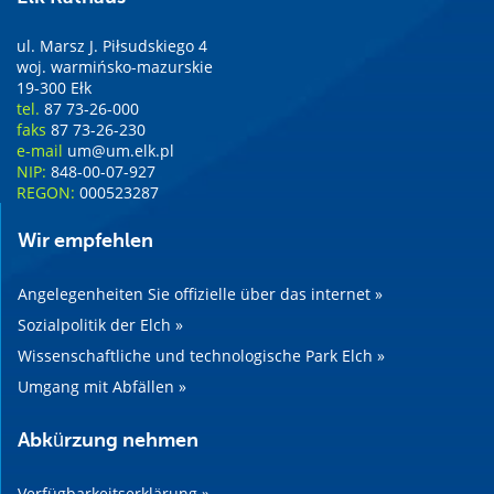
ul. Marsz J. Piłsudskiego 4
woj. warmińsko-mazurskie
19-300 Ełk
tel.
87 73-26-000
faks
87 73-26-230
e-mail
um@um.elk.pl
NIP:
848-00-07-927
REGON:
000523287
Wir empfehlen
Angelegenheiten Sie offizielle über das internet »
Sozialpolitik der Elch »
Wissenschaftliche und technologische Park Elch »
Umgang mit Abfällen »
Abkürzung nehmen
Verfügbarkeitserklärung »