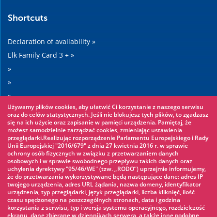
Shortcuts
Declaration of availability »
Elk Family Card 3 + »
»
»
»
Używamy plików cookies, aby ułatwić Ci korzystanie z naszego serwisu
»
oraz do celów statystycznych. Jeśli nie blokujesz tych plików, to zgadzasz
się na ich użycie oraz zapisanie w pamięci urządzenia. Pamiętaj, że
możesz samodzielnie zarządzać cookies, zmieniając ustawienia
Worth seeing
przeglądarki.Realizując rozporządzenie Parlamentu Europejskiego i Rady
Unii Europejskiej "2016/679" z dnia 27 kwietnia 2016 r. w sprawie
ochrony osób fizycznych w związku z przetwarzaniem danych
Rope park »
osobowych i w sprawie swobodnego przepływu takich danych oraz
uchylenia dyrektywy "95/46/WE" (tzw. „RODO”) uprzejmie informujemy,
Water Park »
że do przetwarzania wykorzystywane będą następujące dane: adres IP
Ice skating rink »
twojego urządzenia, adres URL żądania, nazwa domeny, identyfikator
urządzenia, typ przeglądarki, język przeglądarki, liczba kliknięć, ilość
KINOECK »
czasu spędzonego na poszczególnych stronach, data i godzina
korzystania z serwisu, typ i wersja systemu operacyjnego, rozdzielczość
Museum »
ekranu, dane zbierane w dziennikach serwera, a także inne podobne