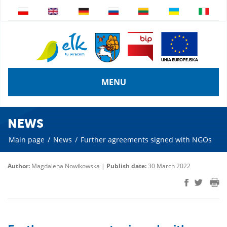
MENU
NEWS
Main page
/
News
/
Further agreements signed with NGOs
Author:
Magdalena Nowikowska |
Publish date:
30 March 2022