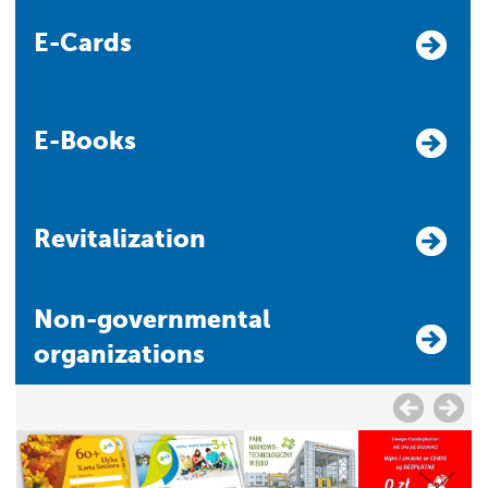
E-Cards
E-Books
Revitalization
Non-governmental
organizations