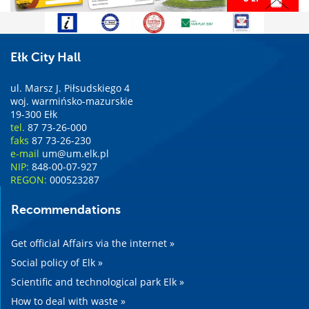
Ełk City Hall
ul. Marsz J. Piłsudskiego 4
woj. warmińsko-mazurskie
19-300 Ełk
tel.
87 73-26-000
faks
87 73-26-230
e-mail
um@um.elk.pl
NIP:
848-00-07-927
REGON:
000523287
Recommendations
Get official Affairs via the internet »
Social policy of Elk »
Scientific and technological park Elk »
How to deal with waste »