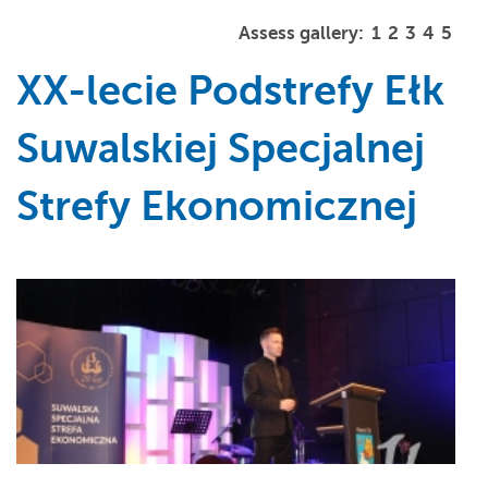
Assess gallery:
1
2
3
4
5
XX-lecie Podstrefy Ełk
Suwalskiej Specjalnej
Strefy Ekonomicznej