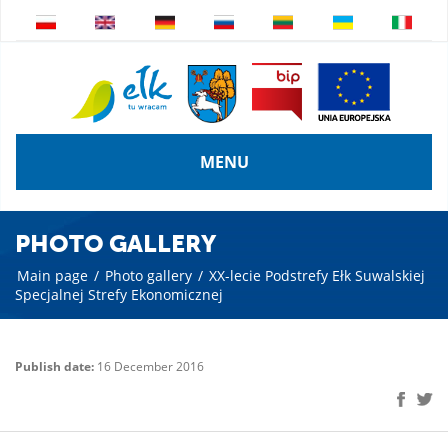
MENU
PHOTO GALLERY
Main page
/
Photo gallery
/
XX-lecie Podstrefy Ełk Suwalskiej
Specjalnej Strefy Ekonomicznej
Publish date:
16 December 2016