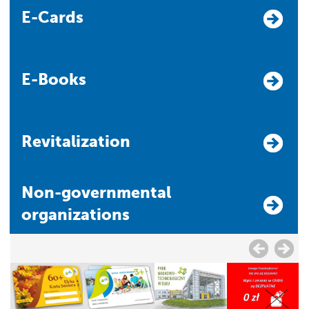
E-Cards
E-Books
Revitalization
Non-governmental
organizations