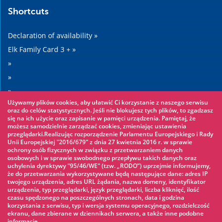
Shortcuts
Declaration of availability »
Elk Family Card 3 + »
»
»
»
Używamy plików cookies, aby ułatwić Ci korzystanie z naszego serwisu
»
oraz do celów statystycznych. Jeśli nie blokujesz tych plików, to zgadzasz
się na ich użycie oraz zapisanie w pamięci urządzenia. Pamiętaj, że
możesz samodzielnie zarządzać cookies, zmieniając ustawienia
Worth seeing
przeglądarki.Realizując rozporządzenie Parlamentu Europejskiego i Rady
Unii Europejskiej "2016/679" z dnia 27 kwietnia 2016 r. w sprawie
ochrony osób fizycznych w związku z przetwarzaniem danych
Rope park »
osobowych i w sprawie swobodnego przepływu takich danych oraz
uchylenia dyrektywy "95/46/WE" (tzw. „RODO”) uprzejmie informujemy,
Water Park »
że do przetwarzania wykorzystywane będą następujące dane: adres IP
Ice skating rink »
twojego urządzenia, adres URL żądania, nazwa domeny, identyfikator
urządzenia, typ przeglądarki, język przeglądarki, liczba kliknięć, ilość
KINOECK »
czasu spędzonego na poszczególnych stronach, data i godzina
korzystania z serwisu, typ i wersja systemu operacyjnego, rozdzielczość
Museum »
ekranu, dane zbierane w dziennikach serwera, a także inne podobne
informacje.