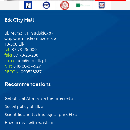
Ełk City Hall
ul. Marsz J. Piłsudskiego 4
woj. warmińsko-mazurskie
19-300 Ełk
tel.
87 73-26-000
faks
87 73-26-230
e-mail
um@um.elk.pl
NIP:
848-00-07-927
REGON:
000523287
Recommendations
Get official Affairs via the internet »
Social policy of Elk »
Scientific and technological park Elk »
How to deal with waste »