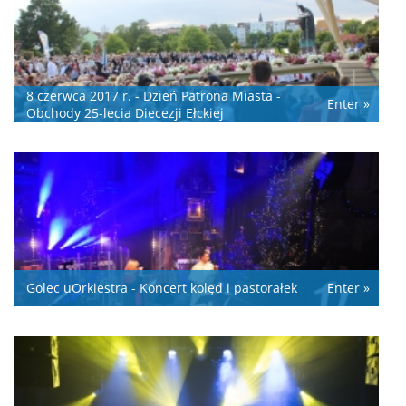
8 czerwca 2017 r. - Dzień Patrona Miasta -
Enter »
Obchody 25-lecia Diecezji Ełckiej
Golec uOrkiestra - Koncert kolęd i pastorałek
Enter »