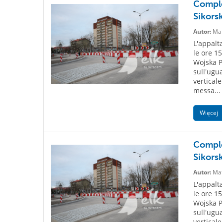
Comple
Sikors
Autor:
Mat
L'appalt
le ore 15
Wojska P
sull'ugu
vertical
messa...
Więcej
Comple
Sikors
Autor:
Mat
L'appalt
le ore 15
Wojska P
sull'ugu
vertical