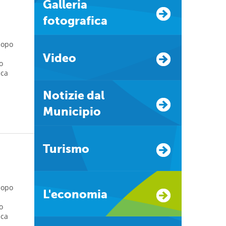
Galleria
fotografica
dopo
Video
o
ica
Notizie dal
Municipio
Turismo
dopo
L'economia
o
ica