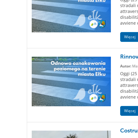
stradali 
attraver
disabilit
avviene d
Więcej
Rinnovo
Autor:
Mat
Oggi (25 
stradali 
attraver
disabilit
avviene d
Więcej
Costruz