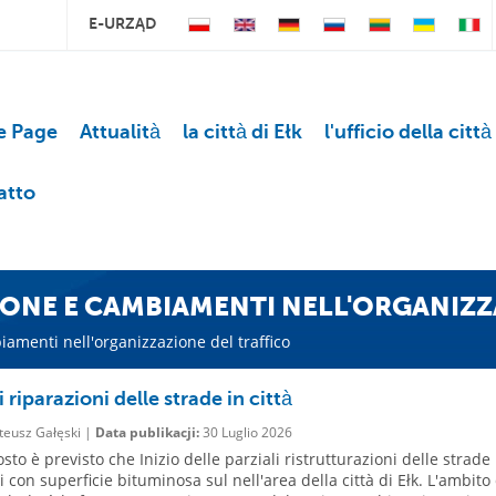
E-URZĄD
 Page
Attualità
la città di Ełk
l'ufficio della città
atto
IONE E CAMBIAMENTI NELL'ORGANIZZ
iamenti nell'organizzazione del traffico
i riparazioni delle strade in città
eusz Gałęski |
Data publikacji:
30 Luglio 2026
sto è previsto che Inizio delle parziali ristrutturazioni delle strade
 con superficie bituminosa sul nell'area della città di Ełk. L'ambito