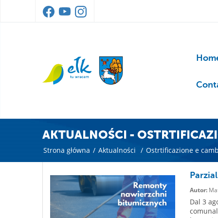
Home
Cont
AKTUALNOŚCI - OSTRTIFICAZ
Strona główna
/
Aktualności
/
Ostrtificazione e camb
Parzial
Autor:
Mat
Dal 3 ago
comunali