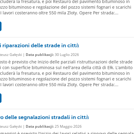
ncluderà la fresatura, e poi Restauro del pavimento bituminoso in
uzzo bituminoso e regolazione del pozzo sistemi fognari e scarichi
 I lavori costeranno oltre 550 mila Zloty. Opere Per strada:...
i riparazioni delle strade in città
eusz Gałęski |
Data publikacji:
30 Luglio 2026
sto è previsto che Inizio delle parziali ristrutturazioni delle strade
 con superficie bituminosa sul nell'area della città di Ełk. L'ambito
ncluderà la fresatura, e poi Restauro del pavimento bituminoso in
uzzo bituminoso e regolazione del pozzo sistemi fognari e scarichi
 I lavori costeranno oltre 550 mila Zloty. Opere Per strada:...
 delle segnalazioni stradali in città
eusz Gałęski |
Data publikacji:
25 Maggio 2026
maggio) è previsto l'inizio dei lavori relativi a rinnovo delle segnala