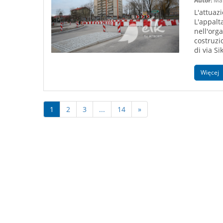
Autor:
Mat
L'attuaz
L'appalt
nell'orga
costruzi
di via S
Więcej
1
2
3
...
14
»