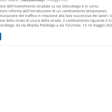
eusz Gałęski |
Data publikacji:
13 Maggio 2025
ione dell'investimento stradale su via Sikorskiego è in corso.
atore informa dell'introduzione di un cambiamento temporaneo
nizzazione del traffico in relazione alla fase successiva dei lavori: l
one dello strato di usura della strada. Il cambiamento riguarda il tr
ikorskiego, da via Wojska Polskiego a via Toruńska. 13-14 maggio 2025