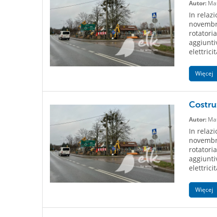
Autor:
Mat
In relaz
novembre 
rotatori
aggiuntiv
elettrici
Więcej
Costruz
Autor:
Mat
In relaz
novembre 
rotatori
aggiuntiv
elettrici
Więcej