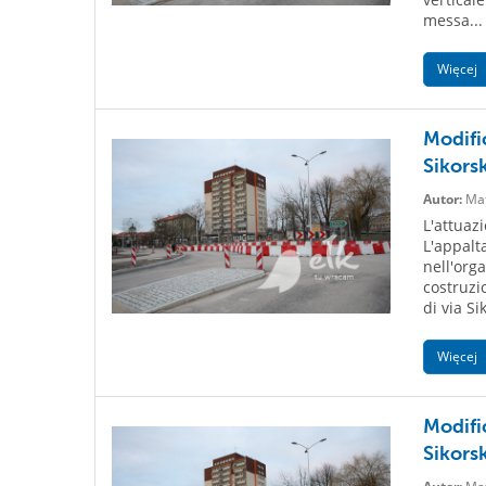
messa...
Więcej
Modifi
Sikors
Autor:
Mat
L'attuaz
L'appalt
nell'orga
costruzi
di via S
Więcej
Modifi
Sikors