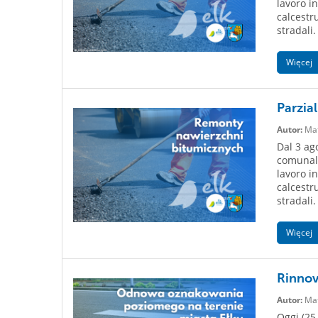
lavoro i
calcestr
stradali.
Więcej
Parzial
Autor:
Mat
Dal 3 ago
comunali
lavoro i
calcestr
stradali.
Więcej
Rinnovo
Autor:
Mat
Oggi (25 