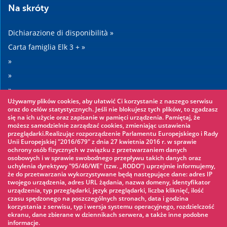
Na skróty
Dichiarazione di disponibilità »
Carta famiglia Elk 3 + »
»
»
»
Używamy plików cookies, aby ułatwić Ci korzystanie z naszego serwisu
»
oraz do celów statystycznych. Jeśli nie blokujesz tych plików, to zgadzasz
się na ich użycie oraz zapisanie w pamięci urządzenia. Pamiętaj, że
możesz samodzielnie zarządzać cookies, zmieniając ustawienia
Warto zobaczyć
przeglądarki.Realizując rozporządzenie Parlamentu Europejskiego i Rady
Unii Europejskiej "2016/679" z dnia 27 kwietnia 2016 r. w sprawie
ochrony osób fizycznych w związku z przetwarzaniem danych
Parco avventura »
osobowych i w sprawie swobodnego przepływu takich danych oraz
uchylenia dyrektywy "95/46/WE" (tzw. „RODO”) uprzejmie informujemy,
Parco acquatico »
że do przetwarzania wykorzystywane będą następujące dane: adres IP
Pattinaggio sul ghiaccio »
twojego urządzenia, adres URL żądania, nazwa domeny, identyfikator
urządzenia, typ przeglądarki, język przeglądarki, liczba kliknięć, ilość
KINOECK »
czasu spędzonego na poszczególnych stronach, data i godzina
korzystania z serwisu, typ i wersja systemu operacyjnego, rozdzielczość
Museo »
ekranu, dane zbierane w dziennikach serwera, a także inne podobne
informacje.