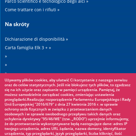
Parco scientifico e tecnologico degli alci »
Come trattare con i rifiuti »
Na skróty
Dichiarazione di disponibilità »
Carta famiglia Elk 3 + »
»
»
»
Używamy plików cookies, aby ułatwić Ci korzystanie z naszego serwisu
»
oraz do celów statystycznych. Jeśli nie blokujesz tych plików, to zgadzasz
się na ich użycie oraz zapisanie w pamięci urządzenia. Pamiętaj, że
możesz samodzielnie zarządzać cookies, zmieniając ustawienia
Warto zobaczyć
przeglądarki.Realizując rozporządzenie Parlamentu Europejskiego i Rady
Unii Europejskiej "2016/679" z dnia 27 kwietnia 2016 r. w sprawie
ochrony osób fizycznych w związku z przetwarzaniem danych
Parco avventura »
osobowych i w sprawie swobodnego przepływu takich danych oraz
uchylenia dyrektywy "95/46/WE" (tzw. „RODO”) uprzejmie informujemy,
Parco acquatico »
że do przetwarzania wykorzystywane będą następujące dane: adres IP
Pattinaggio sul ghiaccio »
twojego urządzenia, adres URL żądania, nazwa domeny, identyfikator
urządzenia, typ przeglądarki, język przeglądarki, liczba kliknięć, ilość