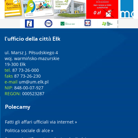
l'ufficio della città Ełk
ul. Marsz J. Piłsudskiego 4
woj. warmińsko-mazurskie
19-300 Ełk
tel.
87 73-26-000
faks
87 73-26-230
e-mail
um@um.elk.pl
NIP:
848-00-07-927
REGON:
000523287
Polecamy
Fatti gli affari ufficiali via internet »
Politica sociale di alce »