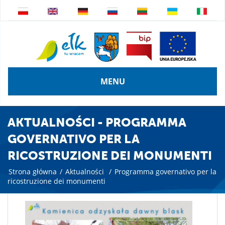
MENU
AKTUALNOŚCI - PROGRAMMA
GOVERNATIVO PER LA
RICOSTRUZIONE DEI MONUMENTI
Strona główna
/
Aktualności
/
Programma governativo per la
ricostruzione dei monumenti