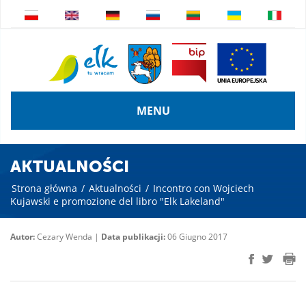
MENU
AKTUALNOŚCI
Strona główna
/
Aktualności
/
Incontro con Wojciech
Kujawski e promozione del libro "Elk Lakeland"
Autor:
Cezary Wenda |
Data publikacji:
06 Giugno 2017