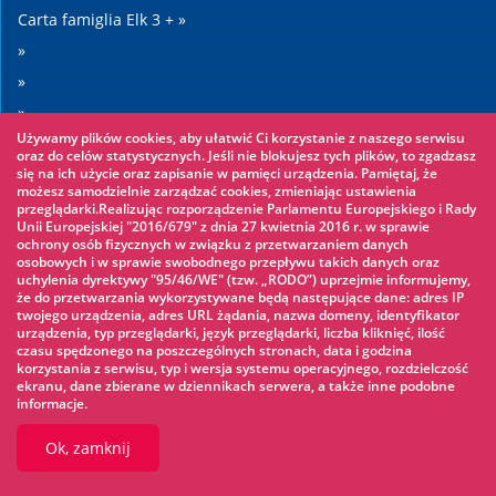
Carta famiglia Elk 3 + »
»
»
»
Używamy plików cookies, aby ułatwić Ci korzystanie z naszego serwisu
»
oraz do celów statystycznych. Jeśli nie blokujesz tych plików, to zgadzasz
się na ich użycie oraz zapisanie w pamięci urządzenia. Pamiętaj, że
możesz samodzielnie zarządzać cookies, zmieniając ustawienia
Warto zobaczyć
przeglądarki.Realizując rozporządzenie Parlamentu Europejskiego i Rady
Unii Europejskiej "2016/679" z dnia 27 kwietnia 2016 r. w sprawie
ochrony osób fizycznych w związku z przetwarzaniem danych
Parco avventura »
osobowych i w sprawie swobodnego przepływu takich danych oraz
uchylenia dyrektywy "95/46/WE" (tzw. „RODO”) uprzejmie informujemy,
Parco acquatico »
że do przetwarzania wykorzystywane będą następujące dane: adres IP
Pattinaggio sul ghiaccio »
twojego urządzenia, adres URL żądania, nazwa domeny, identyfikator
urządzenia, typ przeglądarki, język przeglądarki, liczba kliknięć, ilość
KINOECK »
czasu spędzonego na poszczególnych stronach, data i godzina
korzystania z serwisu, typ i wersja systemu operacyjnego, rozdzielczość
Museo »
ekranu, dane zbierane w dziennikach serwera, a także inne podobne
informacje.
Ok, zamknij
© 2026 UM Ełk