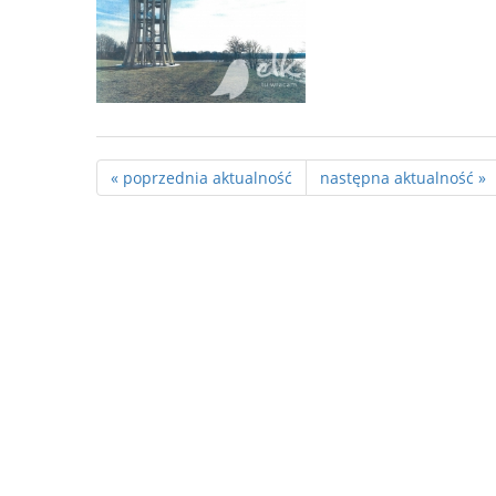
« poprzednia aktualność
następna aktualność »