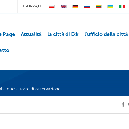
E-URZĄD
 Page
Attualità
la città di Ełk
l'ufficio della città
atto
alla nuova torre di osservazione