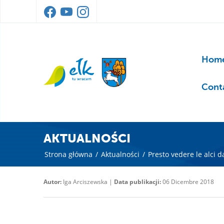
Home
Cont
AKTUALNOŚCI
Strona główna
/
Aktualności
/
Presto vedere le alci d
Autor:
Iga Arciszewska |
Data publikacji:
06 Dicembre 2018