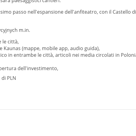
 sarà paesaggistici cantieri.
imo passo nell'espansione dell'anfiteatro, con il Castello d
ycyjnych m.in.
le città,
ci e Kaunas (mappe, mobile app, audio guida),
stico in entrambe le città, articoli nei media circolati in Poloni
pertura dell'investimento,
i di PLN