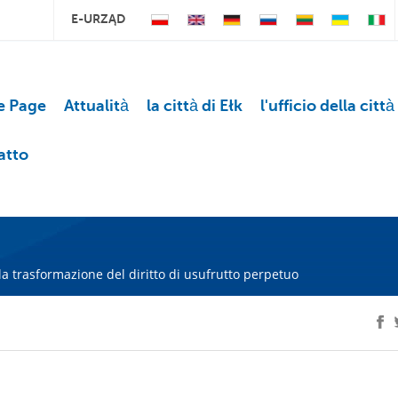
E-URZĄD
 Page
Attualità
la città di Ełk
l'ufficio della città
atto
la trasformazione del diritto di usufrutto perpetuo