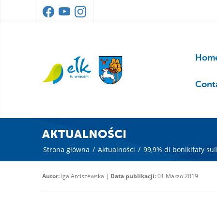
Home
Cont
AKTUALNOŚCI
Strona główna
/
Aktualności
/
99,9% di bonikifaty sul
Autor:
Iga Arciszewska |
Data publikacji:
01 Marzo 2019