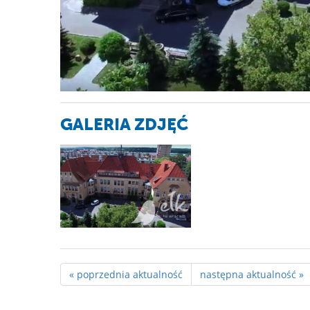
GALERIA ZDJĘĆ
« poprzednia aktualność
następna aktualność »