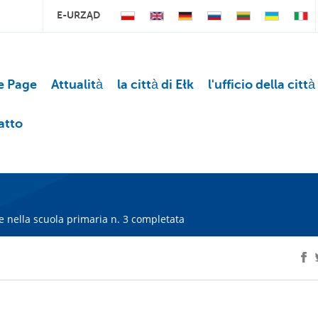
E-URZĄD
 Page
Attualità
la città di Ełk
l'ufficio della città
atto
nella scuola primaria n. 3 completata