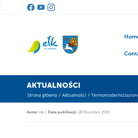
Home
Cont
AKTUALNOŚCI
Strona główna
/
Aktualności
/
Termomodernizzazione 
Autor:
mk |
Data publikacji:
28 Dicembre 2020