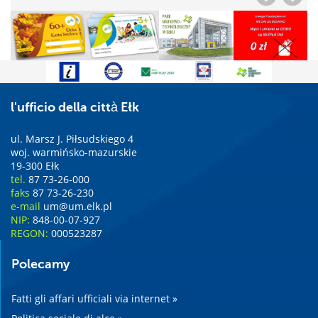
l'ufficio della città Ełk
ul. Marsz J. Piłsudskiego 4
woj. warmińsko-mazurskie
19-300 Ełk
tel.
87 73-26-000
faks
87 73-26-230
e-mail
um@um.elk.pl
NIP:
848-00-07-927
REGON:
000523287
Polecamy
Fatti gli affari ufficiali via internet »