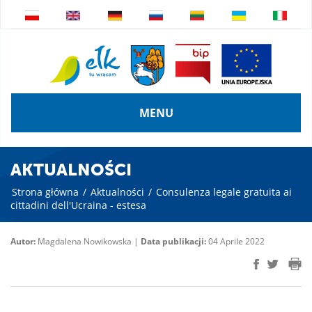
MENU
AKTUALNOŚCI
Strona główna
/
Aktualności
/
Consulenza legale gratuita ai
cittadini dell'Ucraina - estesa
Autor:
Magdalena Nowikowska |
Data publikacji:
04 Aprile 2022