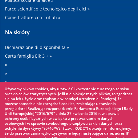
Politica sociale di alce »
Parco scientifico e tecnologico degli alci »
Come trattare con i rifiuti »
Na skróty
Dichiarazione di disponibilità »
Carta famiglia Elk 3 + »
»
»
»
Używamy plików cookies, aby ułatwić Ci korzystanie z naszego serwisu
»
oraz do celów statystycznych. Jeśli nie blokujesz tych plików, to zgadzasz
się na ich użycie oraz zapisanie w pamięci urządzenia. Pamiętaj, że
możesz samodzielnie zarządzać cookies, zmieniając ustawienia
Warto zobaczyć
przeglądarki.Realizując rozporządzenie Parlamentu Europejskiego i Rady
Unii Europejskiej "2016/679" z dnia 27 kwietnia 2016 r. w sprawie
ochrony osób fizycznych w związku z przetwarzaniem danych
Parco avventura »
osobowych i w sprawie swobodnego przepływu takich danych oraz
uchylenia dyrektywy "95/46/WE" (tzw. „RODO”) uprzejmie informujemy,
Parco acquatico »
że do przetwarzania wykorzystywane będą następujące dane: adres IP
Pattinaggio sul ghiaccio »