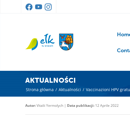
Home
Cont
AKTUALNOŚCI
Strona główna
/
Aktualności
/
Vaccinazioni HPV gratu
Autor:
Vitalii Yermolych |
Data publikacji:
12 Aprile 2022