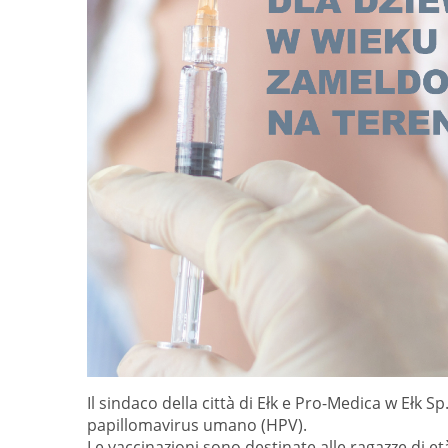
Il sindaco della città di Ełk e Pro-Medica w Ełk Sp.
papillomavirus umano (HPV).
Le vaccinazioni sono destinate alle ragazze di età