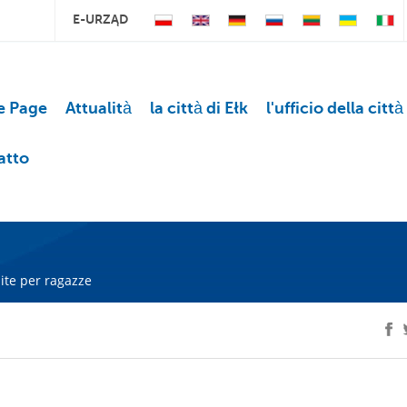
E-URZĄD
 Page
Attualità
la città di Ełk
l'ufficio della città
atto
ite per ragazze