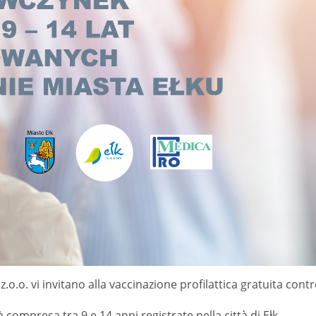
z.o.o. vi invitano alla vaccinazione profilattica gratuita contro
 compresa tra 9 e 14 anni registrate nella città di Ełk.