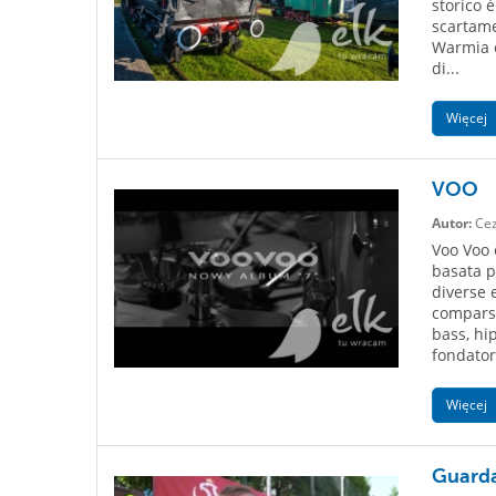
storico è
scartamen
Warmia e
di...
Więcej
VOO
Autor:
Cez
Voo Voo 
basata p
diverse 
comparso
bass, hi
fondator
Więcej
Guarda