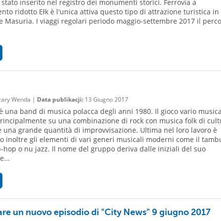
 stato inserito nel registro dei monumenti storici. Ferrovia a
to ridotto Ełk è l'unica attiva questo tipo di attrazione turistica in
 Masuria. I viaggi regolari periodo maggio-settembre 2017 il perc
ary Wenda |
Data publikacji:
13 Giugno 2017
è una band di musica polacca degli anni 1980. Il gioco vario musica
rincipalmente su una combinazione di rock con musica folk di cult
e una grande quantità di improvvisazione. Ultima nel loro lavoro è
 inoltre gli elementi di vari generi musicali moderni come il tamb
p-hop o nu jazz. Il nome del gruppo deriva dalle iniziali del suo
e...
re un nuovo episodio di "City News" 9 giugno 2017