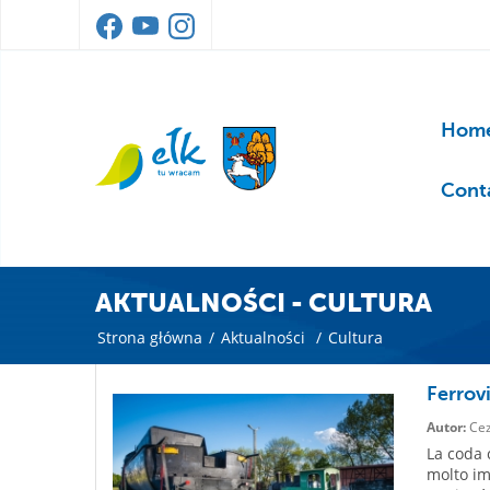
Home
Cont
AKTUALNOŚCI - CULTURA
Strona główna
/
Aktualności
/
Cultura
Ferrovi
Autor:
Cez
La coda 
molto im