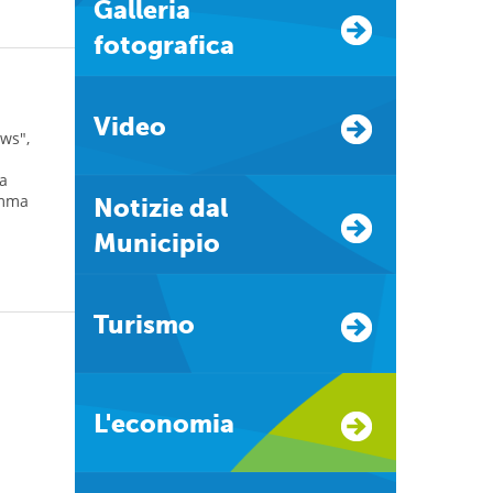
Galleria
fotografica
Video
ews",
la
amma
Notizie dal
Municipio
Turismo
L'economia