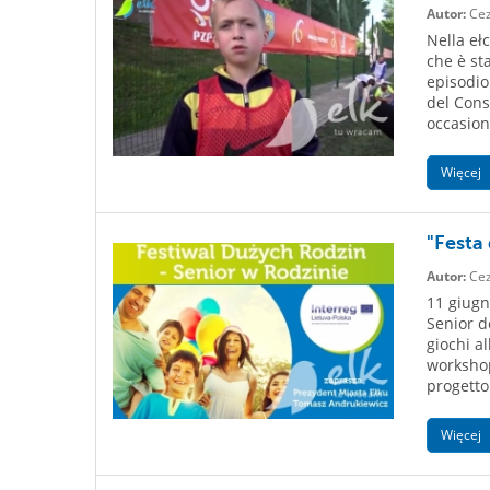
Autor:
Cez
Nella eł
che è st
episodio
del Consi
occasione
Więcej
"Festa 
Autor:
Cez
11 giugn
Senior d
giochi a
workshop
progetto 
Więcej