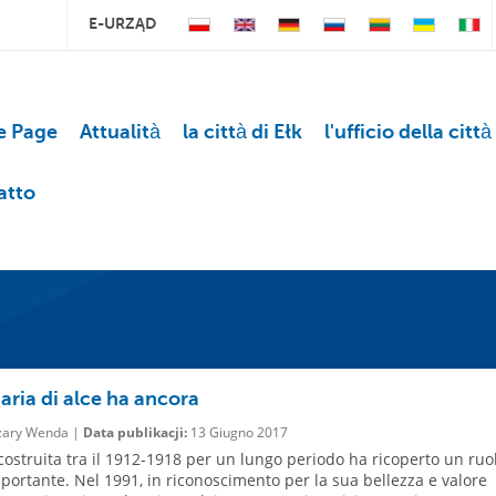
E-URZĄD
 Page
Attualità
la città di Ełk
l'ufficio della città
atto
aria di alce ha ancora
ary Wenda |
Data publikacji:
13 Giugno 2017
costruita tra il 1912-1918 per un lungo periodo ha ricoperto un ruo
portante. Nel 1991, in riconoscimento per la sua bellezza e valore