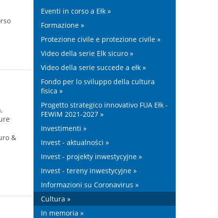
Eventi in corso a Ełk »
orso
Formazione »
Protezione civile e protezione civile »
Video della serie Elk sicuro »
Video della serie succede a ełk »
Fondo per lo sviluppo della cultura
fisica »
Progetto strategico innovativo FUA Ełk -
,
FEWiM 2021-2027 »
ure
Investimenti »
uro &
Invest - aktualności »
Invest - projekty inwestycyjne »
Invest - tereny inwestycyjne »
Informazioni su Coronavirus »
Cultura »
In memoria »