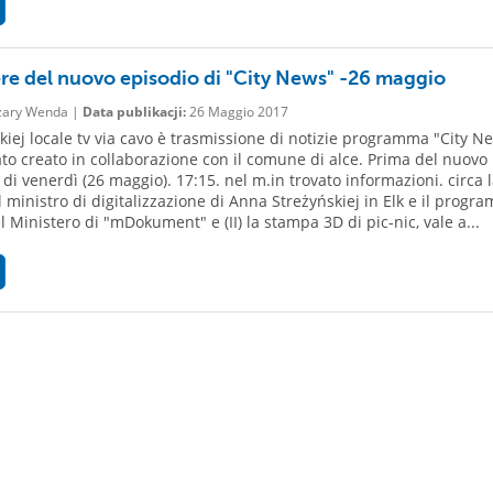
re del nuovo episodio di "City News" -26 maggio
ary Wenda |
Data publikacji:
26 Maggio 2017
ckiej locale tv via cavo è trasmissione di notizie programma "City N
ato creato in collaborazione con il comune di alce. Prima del nuovo
 di venerdì (26 maggio). 17:15. nel m.in trovato informazioni. circa 
el ministro di digitalizzazione di Anna Streżyńskiej in Elk e il progr
l Ministero di "mDokument" e (II) la stampa 3D di pic-nic, vale a...