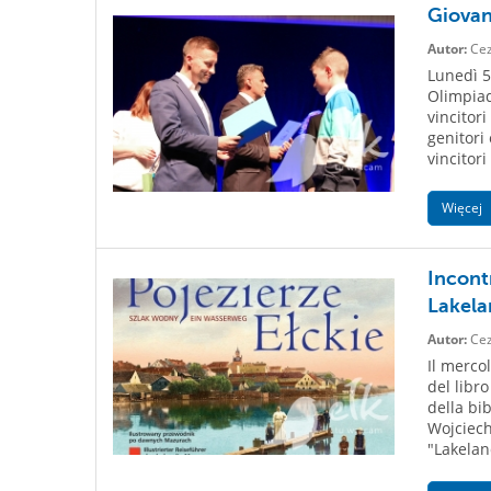
Giovani
Autor:
Cez
Lunedì 5
Olimpiad
vincitor
genitori
vincitori
Więcej
Incont
Lakela
Autor:
Cez
Il merco
del libro
della bi
Wojciech
"Lakeland