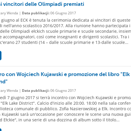
 vincitori delle Olimpiadi premiati
ary Wenda |
Data publikacji:
06 Giugno 2017
 giugno al ECK è tenuta la cerimonia dedicata ai vincitori di queste
i nell'anno scolastico 2016/2017. Alla riunione hanno partecipata i
i delle Olimpiadi ełckich scuole primarie e scuole secondarie, insie
 e accompagnatori, così come insegnanti e dirigenti scolastici. Tra i
 c'erano 27 studenti (14 – dalle scuole primarie e 13-dalle scuole...
ro con Wojciech Kujawski e promozione del libro "Elk
nd"
ary Wenda |
Data publikacji:
06 Giugno 2017
ledì 7 giugno 2017 si terrà incontro con Wojciech Kujawski e promo
 "Elk Lake District". Calcio d'inizio alle 20:00. 18:00 nella sala confe
blioteca comunale di pubblico. Zofia Nasierowskiej a Elk. Incontro c
 Kujawski sarà un'occasione per conoscere le scene una nuova gui
 Ełckie", in una serie di una dozzina di album sotto il titolo...