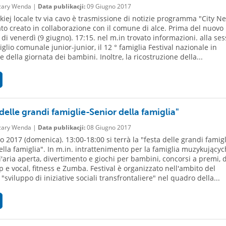
ary Wenda |
Data publikacji:
09 Giugno 2017
ckiej locale tv via cavo è trasmissione di notizie programma "City N
ato creato in collaborazione con il comune di alce. Prima del nuovo
 di venerdì (9 giugno). 17:15. nel m.in trovato informazioni. alla se
glio comunale junior-junior, il 12 ° famiglia Festival nazionale in
 della giornata dei bambini. Inoltre, la ricostruzione della...
delle grandi famiglie-Senior della famiglia"
ary Wenda |
Data publikacji:
08 Giugno 2017
o 2017 (domenica). 13:00-18:00 si terrà la "festa delle grandi famigl
ella famiglia". In m.in. intrattenimento per la famiglia muzykującyc
ll'aria aperta, divertimento e giochi per bambini, concorsi a premi,
 e vocal, fitness e Zumba. Festival è organizzato nell'ambito del
"sviluppo di iniziative sociali transfrontaliere" nel quadro della...