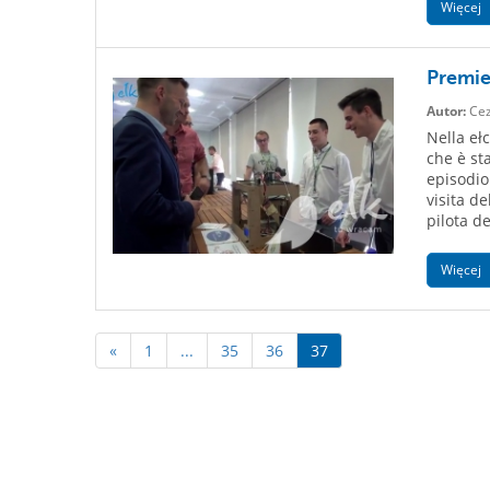
Więcej
Premie
Autor:
Cez
Nella eł
che è st
episodio
visita d
pilota de
Więcej
«
1
...
35
36
37