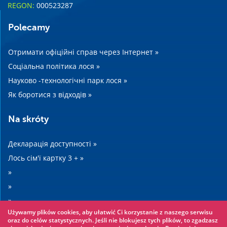
REGON:
000523287
Polecamy
Отримати офіційні справ через Інтернет »
Соціальна політика лося »
Науково -технологічні парк лося »
Як боротися з відходів »
Na skróty
Декларація доступності »
Лось сім'ї картку 3 + »
»
»
»
Używamy plików cookies, aby ułatwić Ci korzystanie z naszego serwisu
»
oraz do celów statystycznych. Jeśli nie blokujesz tych plików, to zgadzasz