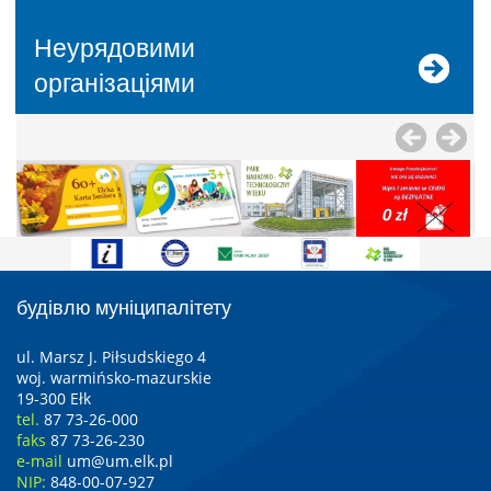
Неурядовими
організаціями
будівлю муніципалітету
ul. Marsz J. Piłsudskiego 4
woj. warmińsko-mazurskie
19-300 Ełk
tel.
87 73-26-000
faks
87 73-26-230
e-mail
um@um.elk.pl
NIP:
848-00-07-927