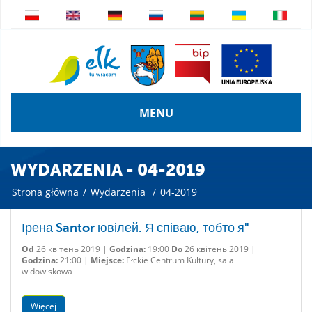
MENU
WYDARZENIA - 04-2019
Strona główna
/
Wydarzenia
/
04-2019
Ірена Santor ювілей. Я співаю, тобто я"
Od
26 квітень 2019 |
Godzina:
19:00
Do
26 квітень 2019 |
Godzina:
21:00 |
Miejsce:
Ełckie Centrum Kultury, sala
widowiskowa
Więcej