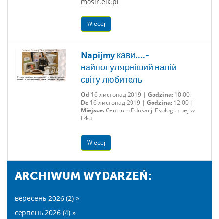
mosir.elk.pl
Więcej
Napijmy кави....-
найпопулярніший напій
світу любитель
Od
16 листопад 2019 |
Godzina:
10:00
Do
16 листопад 2019 |
Godzina:
12:00 |
Miejsce:
Centrum Edukacji Ekologicznej w
Ełku
Więcej
ARCHIWUM WYDARZEŃ:
вересень 2026 (2) »
серпень 2026 (4) »