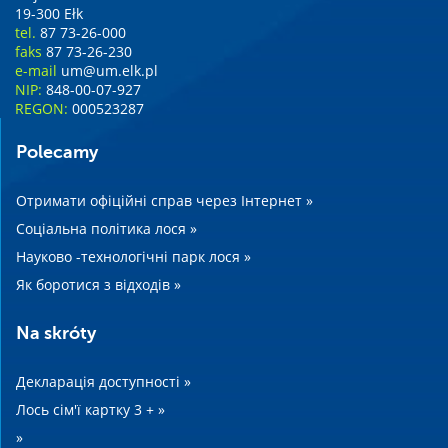
19-300 Ełk
tel.
87 73-26-000
faks
87 73-26-230
e-mail
um@um.elk.pl
NIP:
848-00-07-927
REGON:
000523287
Polecamy
Отримати офіційні справ через Інтернет »
Соціальна політика лося »
Науково -технологічні парк лося »
Як боротися з відходів »
Na skróty
Декларація доступності »
Лось сім'ї картку 3 + »
»