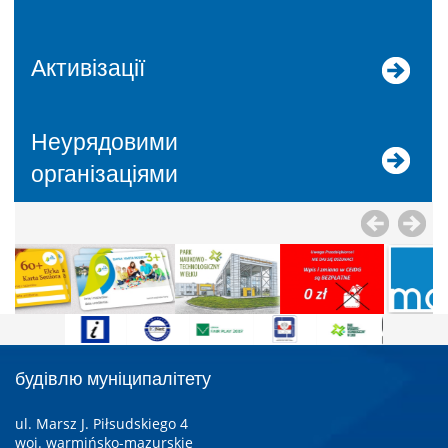
Активізації
Неурядовими
організаціями
будівлю муніципалітету
ul. Marsz J. Piłsudskiego 4
woj. warmińsko-mazurskie