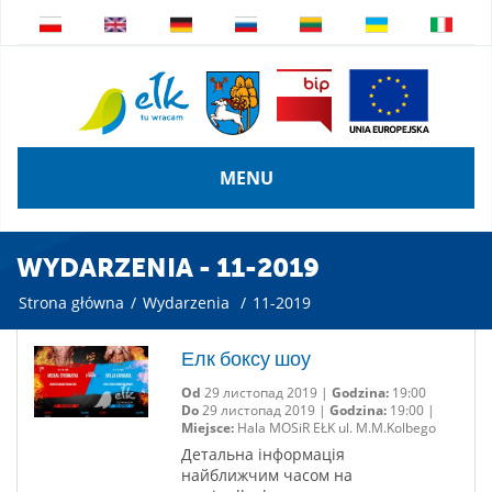
MENU
WYDARZENIA - 11-2019
Strona główna
/
Wydarzenia
/
11-2019
Елк боксу шоу
Od
29 листопад 2019 |
Godzina:
19:00
Do
29 листопад 2019 |
Godzina:
19:00 |
Miejsce:
Hala MOSiR EŁK ul. M.M.Kolbego
Детальна інформація
найближчим часом на