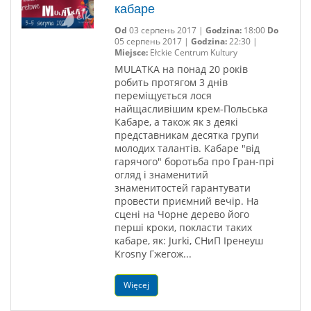
кабаре
Od
03 серпень 2017 |
Godzina:
18:00
Do
05 серпень 2017 |
Godzina:
22:30 |
Miejsce:
Ełckie Centrum Kultury
MULATKA на понад 20 років
робить протягом 3 днів
переміщується лося
найщасливішим крем-Польська
Кабаре, а також як з деякі
представникам десятка групи
молодих талантів. Кабаре "від
гарячого" боротьба про Гран-прі
огляд і знаменитий
знаменитостей гарантувати
провести приємний вечір. На
сцені на Чорне дерево його
перші кроки, покласти таких
кабаре, як: Jurki, СНиП Іренеуш
Krosny Гжегож...
Więcej