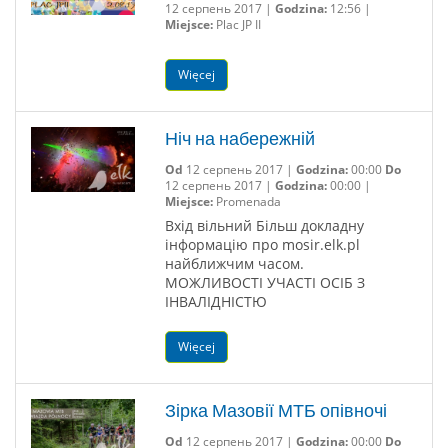
12 серпень 2017 |
Godzina:
12:56 |
Miejsce:
Plac JP II
Więcej
Ніч на набережній
Od
12 серпень 2017 |
Godzina:
00:00
Do
12 серпень 2017 |
Godzina:
00:00 |
Miejsce:
Promenada
Вхід вільний Більш докладну
інформацію про mosir.elk.pl
найближчим часом.
МОЖЛИВОСТІ УЧАСТІ ОСІБ З
ІНВАЛІДНІСТЮ
Więcej
Зірка Мазовії МТБ опівночі
Od
12 серпень 2017 |
Godzina:
00:00
Do