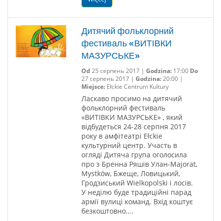
Дитячий фольклорний
фестиваль «ВИТІВКИ
МАЗУРСЬКЕ»
Od
25 серпень 2017 |
Godzina:
17:00
Do
27 серпень 2017 |
Godzina:
20:00 |
Miejsce:
Ełckie Centrum Kultury
Ласкаво просимо на дитячий
фольклорний фестиваль
«ВИТІВКИ МАЗУРСЬКЕ» , який
відбудеться 24-28 серпня 2017
року в амфітеатрі Ełckie
культурний центр. Участь в
огляді Дитяча група оголосила
про з Бренна Ряшів Улан-Majorat,
Mystków, Бжеще, Ловицький,
Гродзиський Wielkopolski і лосів.
У неділю буде традиційні парад
армії вулиці команд. Вхід коштує
безкоштовно....