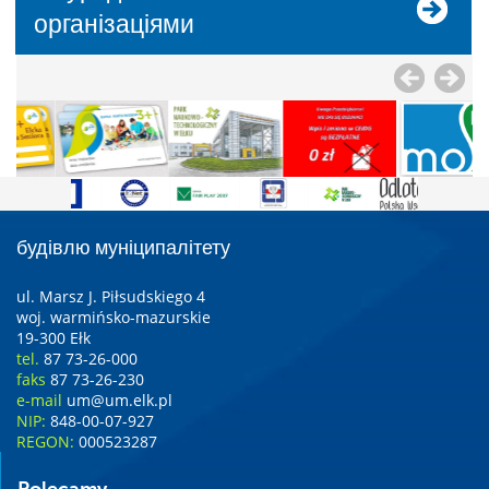
організаціями
будівлю муніципалітету
ul. Marsz J. Piłsudskiego 4
woj. warmińsko-mazurskie
19-300 Ełk
tel.
87 73-26-000
faks
87 73-26-230
e-mail
um@um.elk.pl
NIP:
848-00-07-927
REGON:
000523287