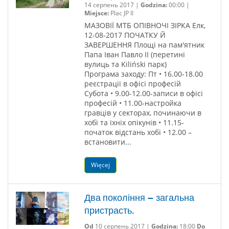
14 серпень 2017 |
Godzina:
00:00 |
Miejsce:
Plac JP II
МАЗОВІЇ МТБ ОПІВНОЧІ ЗІРКА Елк,
12-08-2017 ПОЧАТКУ Й
ЗАВЕРШЕННЯ Площі на пам'ятник
Папа Іван Павло II (перетині
вулиць та Kiliński парк)
Програма заходу: Пт • 16.00-18.00
реєстрації в офісі професій
Субота • 9.00-12.00-записи в офісі
професій • 11.00-настройка
гравців у секторах, починаючи в
хобі та їхніх опікунів • 11.15-
початок відстань хобі • 12.00 –
встановити...
Więcej
Два покоління – загальна
пристрасть.
Od
10 серпень 2017 |
Godzina:
18:00
Do