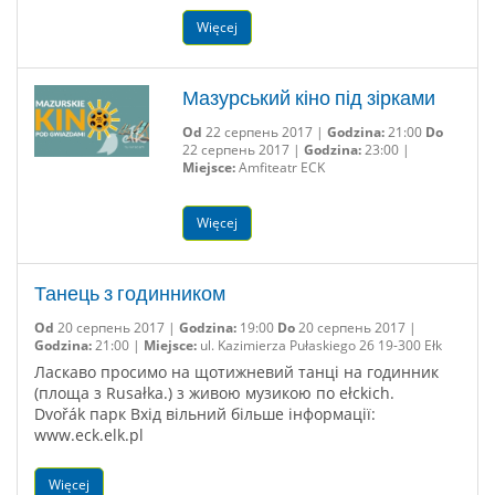
Więcej
Мазурський кіно під зірками
Od
22 серпень 2017 |
Godzina:
21:00
Do
22 серпень 2017 |
Godzina:
23:00 |
Miejsce:
Amfiteatr ECK
Więcej
Танець з годинником
Od
20 серпень 2017 |
Godzina:
19:00
Do
20 серпень 2017 |
Godzina:
21:00 |
Miejsce:
ul. Kazimierza Pułaskiego 26 19-300 Ełk
Ласкаво просимо на щотижневий танці на годинник
(площа з Rusałka.) з живою музикою по ełckich.
Dvořák парк Вхід вільний більше інформації:
www.eck.elk.pl
Więcej