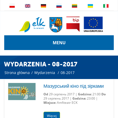
MENU
WYDARZENIA - 08-2017
Strona główna
/
Wydarzenia
/
08-2017
Мазурський кіно під зірками
Od
29 серпень 2017 |
Godzina:
21:00
Do
29 серпень 2017 |
Godzina:
23:00 |
Miejsce:
Amfiteatr ECK
Więcej