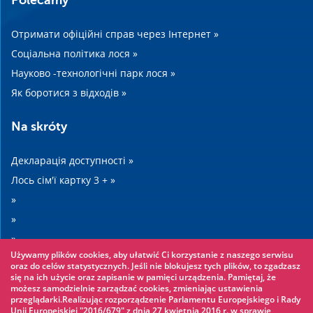
Polecamy
Отримати офіційні справ через Інтернет »
Соціальна політика лося »
Науково -технологічні парк лося »
Як боротися з відходів »
Na skróty
Декларація доступності »
Лось сім'ї картку 3 + »
»
»
»
Używamy plików cookies, aby ułatwić Ci korzystanie z naszego serwisu
»
oraz do celów statystycznych. Jeśli nie blokujesz tych plików, to zgadzasz
się na ich użycie oraz zapisanie w pamięci urządzenia. Pamiętaj, że
możesz samodzielnie zarządzać cookies, zmieniając ustawienia
Warto zobaczyć
przeglądarki.Realizując rozporządzenie Parlamentu Europejskiego i Rady
Unii Europejskiej "2016/679" z dnia 27 kwietnia 2016 r. w sprawie