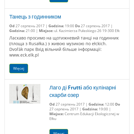
Танець з годинником
Od
27 серпень 2017 |
Godzina:
19:00
Do
27 серпень 2017 |
Godzina:
21:00 |
Miejsce:
ul. Kazimierza Pułaskiego 26 19-300 Ełk
Ласкаво просимо на щотижневий танці на годинник
(площа з Rusałka.) з живою музикою по ełckich.
Dvořák парк Вхід вільний більше інформації:
www.eck.elk.pl
Więcej
Лаго ді Frutti або кулінарні
скарби озер
Od
27 серпень 2017 |
Godzina:
12:00
Do
27 серпень 2017 |
Godzina:
19:00 |
Miejsce:
Centrum Edukacji Ekologicznej w
Ełku
Więcej