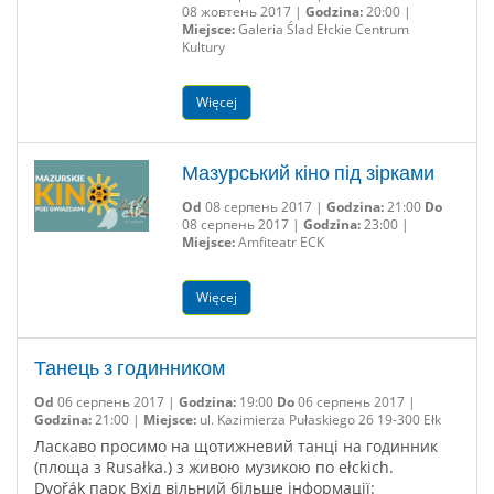
08 жовтень 2017 |
Godzina:
20:00 |
Miejsce:
Galeria Ślad Ełckie Centrum
Kultury
Więcej
Мазурський кіно під зірками
Od
08 серпень 2017 |
Godzina:
21:00
Do
08 серпень 2017 |
Godzina:
23:00 |
Miejsce:
Amfiteatr ECK
Więcej
Танець з годинником
Od
06 серпень 2017 |
Godzina:
19:00
Do
06 серпень 2017 |
Godzina:
21:00 |
Miejsce:
ul. Kazimierza Pułaskiego 26 19-300 Ełk
Ласкаво просимо на щотижневий танці на годинник
(площа з Rusałka.) з живою музикою по ełckich.
Dvořák парк Вхід вільний більше інформації: