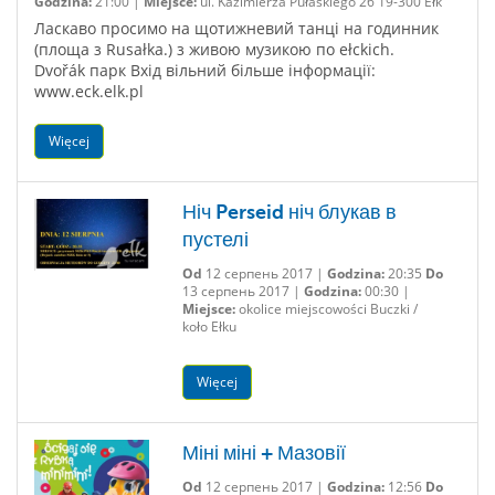
Godzina:
21:00 |
Miejsce:
ul. Kazimierza Pułaskiego 26 19-300 Ełk
Ласкаво просимо на щотижневий танці на годинник
(площа з Rusałka.) з живою музикою по ełckich.
Dvořák парк Вхід вільний більше інформації:
www.eck.elk.pl
Więcej
Ніч Perseid ніч блукав в
пустелі
Od
12 серпень 2017 |
Godzina:
20:35
Do
13 серпень 2017 |
Godzina:
00:30 |
Miejsce:
okolice miejscowości Buczki /
koło Ełku
Więcej
Міні міні + Мазовії
Od
12 серпень 2017 |
Godzina:
12:56
Do