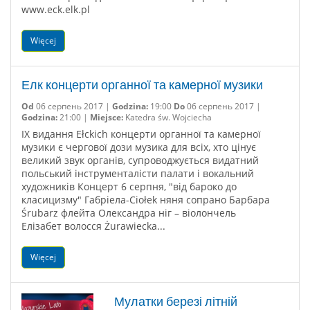
www.eck.elk.pl
Więcej
Елк концерти органної та камерної музики
Od
06 серпень 2017 |
Godzina:
19:00
Do
06 серпень 2017 |
Godzina:
21:00 |
Miejsce:
Katedra św. Wojciecha
IX видання Ełckich концерти органної та камерної
музики є чергової дози музика для всіх, хто цінує
великий звук органів, супроводжується видатний
польський інструменталісти палати і вокальний
художників Концерт 6 серпня, "від бароко до
класицизму" Габріела-Ciołek няня сопрано Барбара
Śrubarz флейта Олександра ніг – віолончель
Елізабет волосся Żurawiecka...
Więcej
Мулатки березі літній