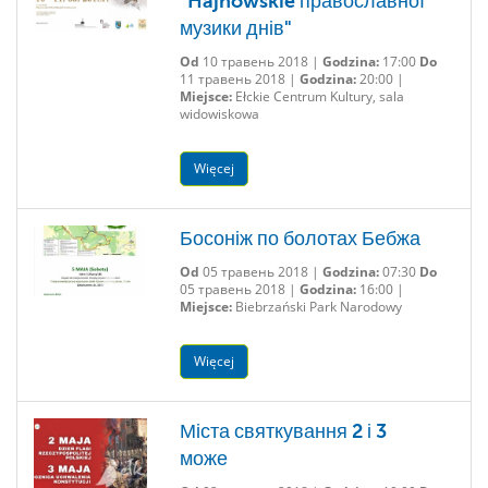
"Hajnowskie православної
музики днів"
Od
10 травень 2018 |
Godzina:
17:00
Do
11 травень 2018 |
Godzina:
20:00 |
Miejsce:
Ełckie Centrum Kultury, sala
widowiskowa
Więcej
Босоніж по болотах Бебжа
Od
05 травень 2018 |
Godzina:
07:30
Do
05 травень 2018 |
Godzina:
16:00 |
Miejsce:
Biebrzański Park Narodowy
Więcej
Міста святкування 2 і 3
може