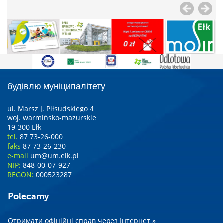
будівлю муніципалітету
ul. Marsz J. Piłsudskiego 4
woj. warmińsko-mazurskie
19-300 Ełk
tel.
87 73-26-000
faks
87 73-26-230
e-mail
um@um.elk.pl
NIP:
848-00-07-927
REGON:
000523287
Polecamy
Отримати офіційні справ через Інтернет »