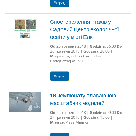
Więcej
Спостереження птахів у
Садовий Центр екологічної
освіти у місті Елк
Od
26 травень 2018 |
Godzina:
06:30
Do
26 травень 2018 |
Godzina:
20:00 |
Miejsce:
ogród Centrum Edukacji
Ekologicznej w Ełku
Więcej
18 чемпіонату плаваючою
масштабних моделей
Od
25 травень 2018 |
Godzina:
09:00
Do
27 травень 2018 |
Godzina:
15:00 |
Miejsce:
Plaża Miejska