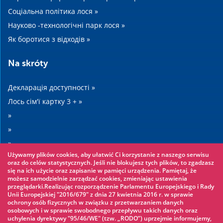
Соціальна політика лося »
Науково -технологічні парк лося »
Як боротися з відходів »
Na skróty
Декларація доступності »
Лось сім'ї картку 3 + »
»
»
»
Używamy plików cookies, aby ułatwić Ci korzystanie z naszego serwisu
»
oraz do celów statystycznych. Jeśli nie blokujesz tych plików, to zgadzasz
się na ich użycie oraz zapisanie w pamięci urządzenia. Pamiętaj, że
możesz samodzielnie zarządzać cookies, zmieniając ustawienia
Warto zobaczyć
przeglądarki.Realizując rozporządzenie Parlamentu Europejskiego i Rady
Unii Europejskiej "2016/679" z dnia 27 kwietnia 2016 r. w sprawie
ochrony osób fizycznych w związku z przetwarzaniem danych
Мотузяному парку »
osobowych i w sprawie swobodnego przepływu takich danych oraz
uchylenia dyrektywy "95/46/WE" (tzw. „RODO”) uprzejmie informujemy,
Аквапарк »