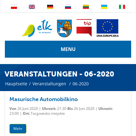
MENU
VERANSTALTUNGEN - 06-2020
Hauptseite
/
Veranstaltungen
/
06-2020
Masurische Automobilkino
Von
26 Juni 2020 |
Uhrzeit:
21:30
Bis
26 Juni 2020 |
Uhrzeit:
23:00 |
Ort:
Targowisko miejskie
Mehr