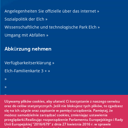
Angelegenheiten Sie offizielle über das internet »
Sozialpolitik der Elch »
Wissenschaftliche und technologische Park Elch »
Umgang mit Abfällen »
Abkürzung nehmen
Verfügbarkeitserklärung »
Elch-Familienkarte 3 + »
»
»
»
Używamy plików cookies, aby ułatwić Ci korzystanie z naszego serwisu
»
oraz do celów statystycznych. Jeśli nie blokujesz tych plików, to zgadzasz
się na ich użycie oraz zapisanie w pamięci urządzenia. Pamiętaj, że
możesz samodzielnie zarządzać cookies, zmieniając ustawienia
Sehenswertes
przeglądarki.Realizując rozporządzenie Parlamentu Europejskiego i Rady
Unii Europejskiej "2016/679" z dnia 27 kwietnia 2016 r. w sprawie