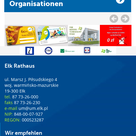
Organisationen
Ełk Rathaus
ul. Marsz J. Piłsudskiego 4
woj. warmińsko-mazurskie
19-300 Ełk
tel.
87 73-26-000
faks
87 73-26-230
e-mail
um@um.elk.pl
NIP:
848-00-07-927
REGON:
000523287
Wir empfehlen