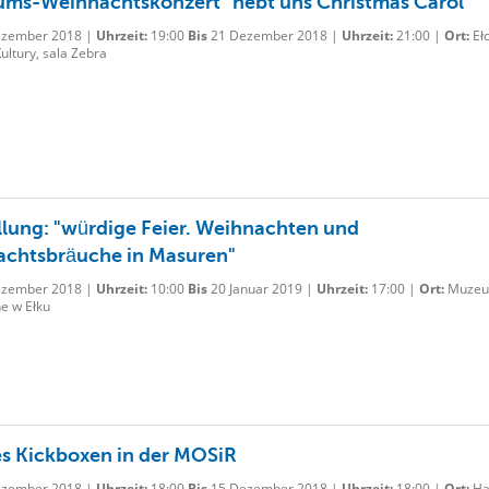
ums-Weihnachtskonzert "hebt uns Christmas Carol ''
zember 2018 |
Uhrzeit:
19:00
Bis
21 Dezember 2018 |
Uhrzeit:
21:00 |
Ort:
Ełc
ltury, sala Zebra
llung: "würdige Feier. Weihnachten und
chtsbräuche in Masuren"
zember 2018 |
Uhrzeit:
10:00
Bis
20 Januar 2019 |
Uhrzeit:
17:00 |
Ort:
Muze
e w Ełku
es Kickboxen in der MOSiR
zember 2018 |
Uhrzeit:
18:00
Bis
15 Dezember 2018 |
Uhrzeit:
18:00 |
Ort:
Ha