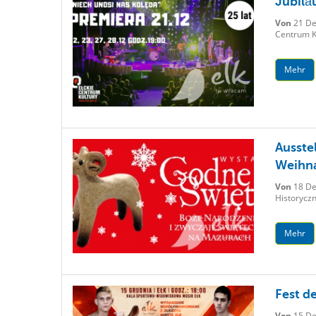
Jubilä
Von
21 De
Centrum Ku
Mehr
Ausste
Weihna
Von
18 De
Historyczn
Mehr
Fest d
Von
15 De