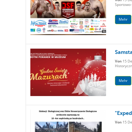
Sportowo-
Mehr
Samsta
Von
15 De
Historyczn
Mehr
"Exped
Von
15 De