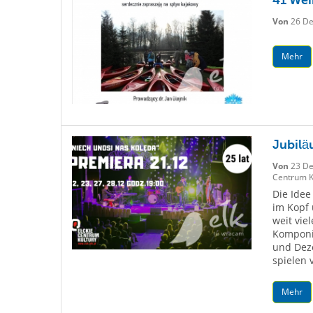
Von
26 De
Mehr
Jubilä
Von
23 De
Centrum Ku
Die Idee
im Kopf 
weit vie
Komponi
und Deze
spielen 
Mehr