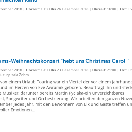
zember 2018 |
Uhrzeit:
10:30
Bis
26 Dezember 2018 |
Uhrzeit:
16:00 |
Ort:
Eł
ums-Weihnachtskonzert "hebt uns Christmas Carol ''
zember 2018 |
Uhrzeit:
19:00
Bis
23 Dezember 2018 |
Uhrzeit:
21:00 |
Ort:
Ełc
ltury, sala Zebra
 von einem Urlaub Touring war ein Viertel der vor einem Jahrhunde
und im Herzen von Eve Awramik geboren. Beauftragt ihn und steck
le Musiker, darunter bereits Martin Pyciaka-ein unverzichtbares
st, Songwriter und Orchestrierung. Wir arbeiten den ganzen Nov
mber jedes Jahr, mit den Bewohnern von Elk und Gäste treffen u
voller Emotionen...