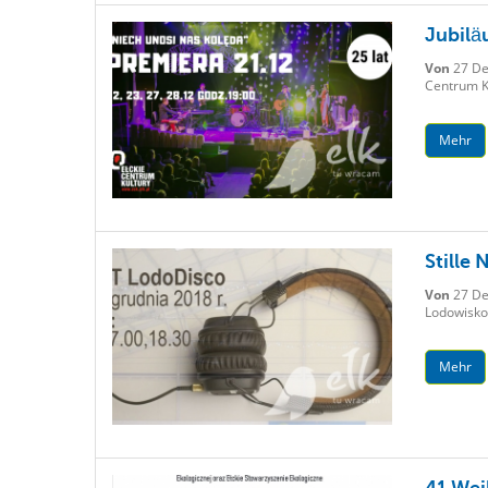
Jubilä
Von
27 De
Centrum Ku
Mehr
Stille
Von
27 De
Lodowisko
Mehr
41 We