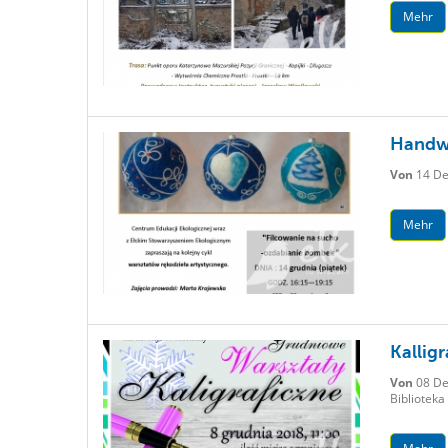
Mehr
Handwe
Von
14 De
Mehr
Kallig
Von
08 De
Biblioteka