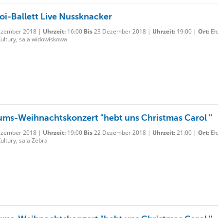
oi-Ballett Live Nussknacker
zember 2018 |
Uhrzeit:
16:00
Bis
23 Dezember 2018 |
Uhrzeit:
19:00 |
Ort:
Ełc
ultury, sala widowiskowa
ums-Weihnachtskonzert "hebt uns Christmas Carol ''
zember 2018 |
Uhrzeit:
19:00
Bis
22 Dezember 2018 |
Uhrzeit:
21:00 |
Ort:
Ełc
ltury, sala Zebra