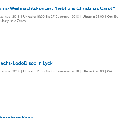
ums-Weihnachtskonzert "hebt uns Christmas Carol ''
zember 2018 |
Uhrzeit:
19:00
Bis
27 Dezember 2018 |
Uhrzeit:
21:00 |
Ort:
Ełc
ltury, sala Zebra
 Nacht-LodoDisco in Lyck
zember 2018 |
Uhrzeit:
15:30
Bis
28 Dezember 2018 |
Uhrzeit:
20:00 |
Ort:
ihnachten Kanu