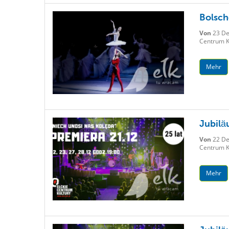
Bolsch
Von
23 De
Centrum K
Mehr
Jubilä
Von
22 De
Centrum Ku
Mehr