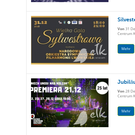
Silves
Von
31 De
Centrum K
Mehr
Jubilä
Von
28 De
Centrum Ku
Mehr