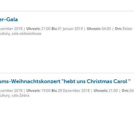
ter-Gala
zember 2018 |
Uhrzeit:
21:00
Bis
01 Januar 2019 |
Uhrzeit:
04:00 |
Ort:
Ełckie
ultury, sala widowiskowa
ums-Weihnachtskonzert "hebt uns Christmas Carol ''
zember 2018 |
Uhrzeit:
19:00
Bis
28 Dezember 2018 |
Uhrzeit:
21:00 |
Ort:
Ełc
ltury, sala Zebra