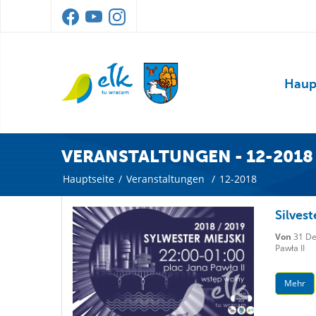
Haup
VERANSTALTUNGEN - 12-2018
Hauptseite
/
Veranstaltungen
/
12-2018
Silvest
Von
31 De
Pawła II
Mehr