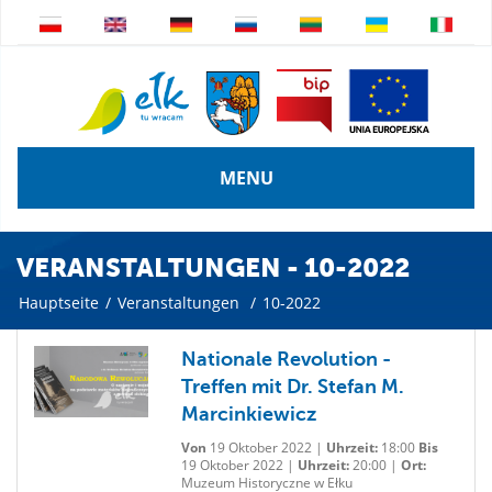
MENU
VERANSTALTUNGEN - 10-2022
Hauptseite
/
Veranstaltungen
/
10-2022
Nationale Revolution -
Treffen mit Dr. Stefan M.
Marcinkiewicz
Von
19 Oktober 2022 |
Uhrzeit:
18:00
Bis
19 Oktober 2022 |
Uhrzeit:
20:00 |
Ort:
Muzeum Historyczne w Ełku