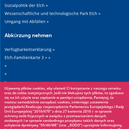
Sozialpolitik der Elch »
Wissenschaftliche und technologische Park Elch »
Umgang mit Abfällen »
Abkürzung nehmen
Verfügbarkeitserklärung »
Elch-Familienkarte 3 + »
»
»
»
Używamy plików cookies, aby ułatwić Ci korzystanie z naszego serwisu
»
oraz do celów statystycznych. Jeśli nie blokujesz tych plików, to zgadzasz
się na ich użycie oraz zapisanie w pamięci urządzenia. Pamiętaj, że
możesz samodzielnie zarządzać cookies, zmieniając ustawienia
Sehenswertes
przeglądarki.Realizując rozporządzenie Parlamentu Europejskiego i Rady
Unii Europejskiej "2016/679" z dnia 27 kwietnia 2016 r. w sprawie
ochrony osób fizycznych w związku z przetwarzaniem danych
Seilpark »
osobowych i w sprawie swobodnego przepływu takich danych oraz
uchylenia dyrektywy "95/46/WE" (tzw. „RODO”) uprzejmie informujemy,
Wasserpark »