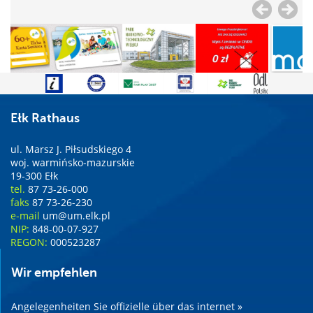
Ełk Rathaus
ul. Marsz J. Piłsudskiego 4
woj. warmińsko-mazurskie
19-300 Ełk
tel.
87 73-26-000
faks
87 73-26-230
e-mail
um@um.elk.pl
NIP:
848-00-07-927
REGON:
000523287
Wir empfehlen
Angelegenheiten Sie offizielle über das internet »