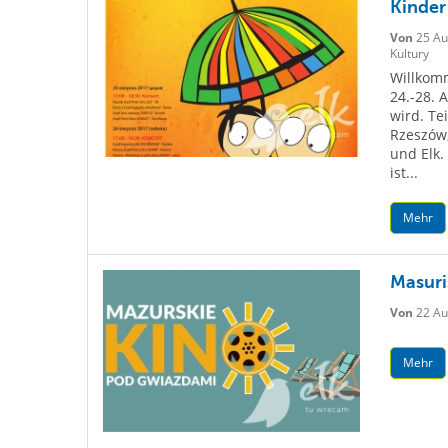
Kinder
Von
25 Au
Kultury
Willkomm
24.-28. 
wird. Te
Rzeszów,
und Elk.
ist...
Mehr
Masuri
Von
22 Au
Mehr