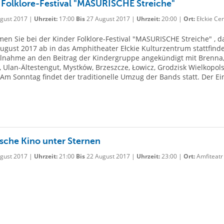
 Folklore-Festival "MASURISCHE Streiche"
gust 2017 |
Uhrzeit:
17:00
Bis
27 August 2017 |
Uhrzeit:
20:00 |
Ort:
Ełckie Ce
en Sie bei der Kinder Folklore-Festival "MASURISCHE Streiche" , 
August 2017 ab in das Amphitheater Ełckie Kulturzentrum stattfind
ilnahme an den Beitrag der Kindergruppe angekündigt mit Brenna
 Ulan-Ältestengut, Mystków, Brzeszcze, Łowicz, Grodzisk Wielkopols
 Am Sonntag findet der traditionelle Umzug der Bands statt. Der Ein
sche Kino unter Sternen
gust 2017 |
Uhrzeit:
21:00
Bis
22 August 2017 |
Uhrzeit:
23:00 |
Ort:
Amfiteatr