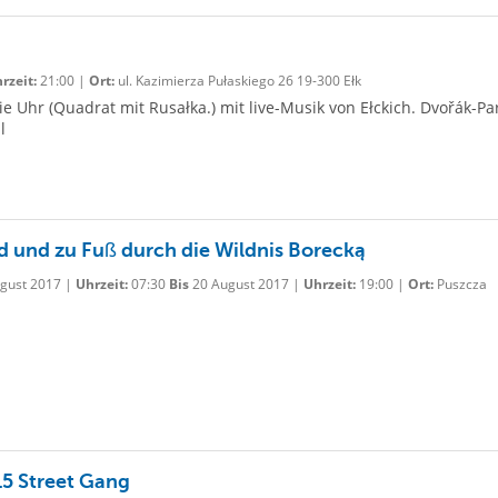
rzeit:
21:00 |
Ort:
ul. Kazimierza Pułaskiego 26 19-300 Ełk
 Uhr (Quadrat mit Rusałka.) mit live-Musik von Ełckich. Dvořák-Pa
l
d und zu Fuß durch die Wildnis Borecką
gust 2017 |
Uhrzeit:
07:30
Bis
20 August 2017 |
Uhrzeit:
19:00 |
Ort:
Puszcza
15 Street Gang