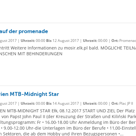
auf der promenade
gust 2017 |
Uhrzeit:
00:00
Bis
12 August 2017 |
Uhrzeit:
00:00 |
Ort:
Promena
intritt Weitere Informationen zu mosir.elk.pl bald. MÖGLICHE TEI
NSCHEN MIT BEHINDERUNGEN
en MTB-Midnight Star
gust 2017 |
Uhrzeit:
00:00
Bis
14 August 2017 |
Uhrzeit:
00:00 |
Ort:
Plac JP II
N MTB-MIDNIGHT STAR Ełk, 08.12.2017 START UND ZIEL Der Platz
von Papst John Paul II (der Kreuzung der Straßen und Kiliński Par
altungsprogramm: Fr • 16.00-18.00 Uhr Anmeldung im Büro der Be
• 9.00-12.00 Uhr-die Unterlagen im Büro der Berufe • 11,00-Einste
in Sektoren, die ab dem Hobby und ihren Bezugspersonen •...