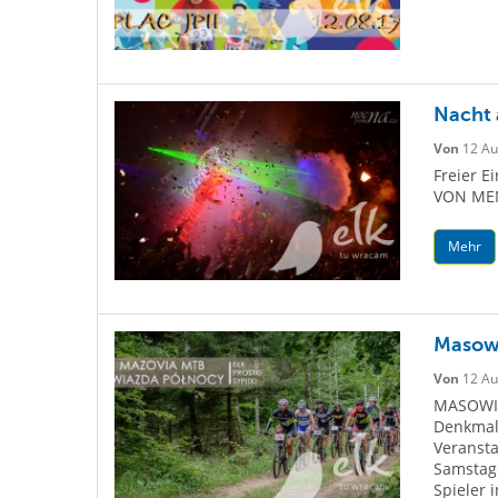
Nacht 
Von
12 Au
Freier E
VON ME
Mehr
Masowi
Von
12 Au
MASOWIE
Denkmal 
Veranst
Samstag 
Spieler 