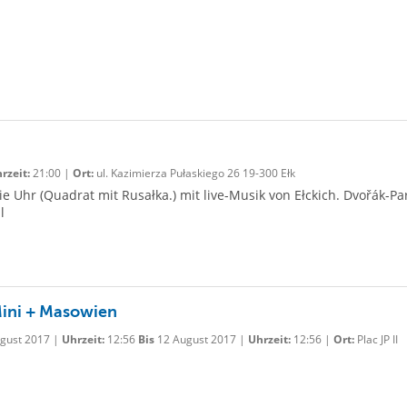
rzeit:
21:00 |
Ort:
ul. Kazimierza Pułaskiego 26 19-300 Ełk
 Uhr (Quadrat mit Rusałka.) mit live-Musik von Ełckich. Dvořák-Pa
l
ini + Masowien
gust 2017 |
Uhrzeit:
12:56
Bis
12 August 2017 |
Uhrzeit:
12:56 |
Ort:
Plac JP II