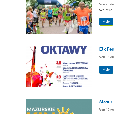
Von
20 Au
Weitere 
Mehr
Ełk Fes
Von
18 Au
Mehr
Masuri
Von
15 Au