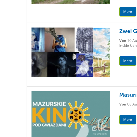
Mehr
Zwei G
Von
10 Au
Ełckie Cen
Mehr
Masuri
Von
08 Au
Mehr