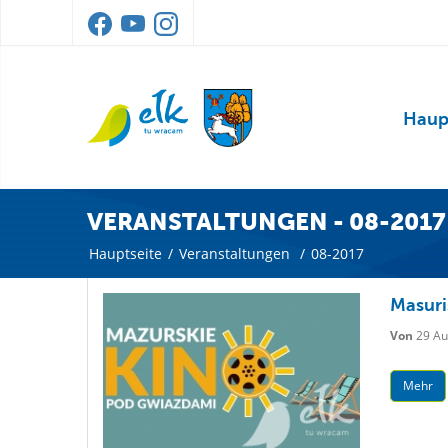
Haup
VERANSTALTUNGEN - 08-2017
Hauptseite
/
Veranstaltungen
/
08-2017
Masuri
Von
29 Au
Mehr