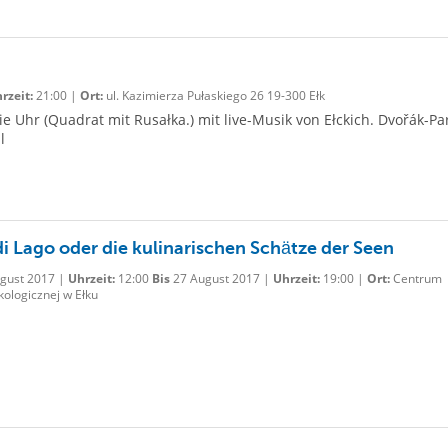
rzeit:
21:00 |
Ort:
ul. Kazimierza Pułaskiego 26 19-300 Ełk
 Uhr (Quadrat mit Rusałka.) mit live-Musik von Ełckich. Dvořák-Pa
l
 di Lago oder die kulinarischen Schätze der Seen
gust 2017 |
Uhrzeit:
12:00
Bis
27 August 2017 |
Uhrzeit:
19:00 |
Ort:
Centrum
kologicznej w Ełku