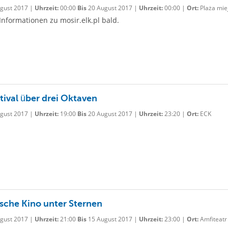
gust 2017 |
Uhrzeit:
00:00
Bis
20 August 2017 |
Uhrzeit:
00:00 |
Ort:
Plaża mie
Informationen zu mosir.elk.pl bald.
tival über drei Oktaven
gust 2017 |
Uhrzeit:
19:00
Bis
20 August 2017 |
Uhrzeit:
23:20 |
Ort:
ECK
sche Kino unter Sternen
gust 2017 |
Uhrzeit:
21:00
Bis
15 August 2017 |
Uhrzeit:
23:00 |
Ort:
Amfiteatr