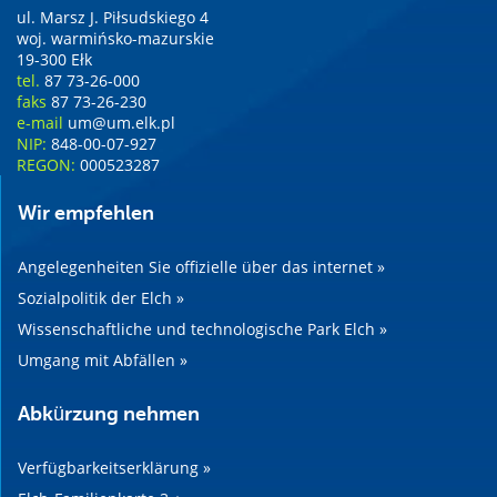
ul. Marsz J. Piłsudskiego 4
woj. warmińsko-mazurskie
19-300 Ełk
tel.
87 73-26-000
faks
87 73-26-230
e-mail
um@um.elk.pl
NIP:
848-00-07-927
REGON:
000523287
Wir empfehlen
Angelegenheiten Sie offizielle über das internet »
Sozialpolitik der Elch »
Wissenschaftliche und technologische Park Elch »
Umgang mit Abfällen »
Abkürzung nehmen
Verfügbarkeitserklärung »