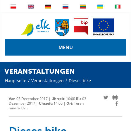
MENU
VERANSTALTUNGEN
Hauptseite
/
Veranstaltungen
/
Dieses bike
Von
03 Dezember 2017 |
Uhrzeit:
10:00
Bis
03
Dezember 2017 |
Uhrzeit:
14:00 |
Ort:
Teren
miasta Ełku