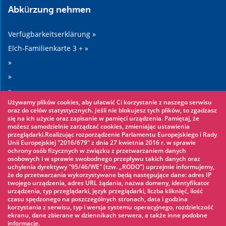
Abkürzung nehmen
Verfügbarkeitserklärung »
Elch-Familienkarte 3 + »
»
»
»
Używamy plików cookies, aby ułatwić Ci korzystanie z naszego serwisu
»
oraz do celów statystycznych. Jeśli nie blokujesz tych plików, to zgadzasz
się na ich użycie oraz zapisanie w pamięci urządzenia. Pamiętaj, że
możesz samodzielnie zarządzać cookies, zmieniając ustawienia
Sehenswertes
przeglądarki.Realizując rozporządzenie Parlamentu Europejskiego i Rady
Unii Europejskiej "2016/679" z dnia 27 kwietnia 2016 r. w sprawie
ochrony osób fizycznych w związku z przetwarzaniem danych
Seilpark »
osobowych i w sprawie swobodnego przepływu takich danych oraz
uchylenia dyrektywy "95/46/WE" (tzw. „RODO”) uprzejmie informujemy,
Wasserpark »
że do przetwarzania wykorzystywane będą następujące dane: adres IP
Eisbahn »
twojego urządzenia, adres URL żądania, nazwa domeny, identyfikator
urządzenia, typ przeglądarki, język przeglądarki, liczba kliknięć, ilość
KINOECK »
czasu spędzonego na poszczególnych stronach, data i godzina
korzystania z serwisu, typ i wersja systemu operacyjnego, rozdzielczość
Museum »
ekranu, dane zbierane w dziennikach serwera, a także inne podobne
informacje.