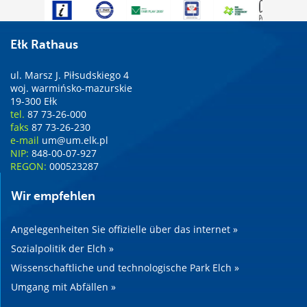
Ełk Rathaus
ul. Marsz J. Piłsudskiego 4
woj. warmińsko-mazurskie
19-300 Ełk
tel.
87 73-26-000
faks
87 73-26-230
e-mail
um@um.elk.pl
NIP:
848-00-07-927
REGON:
000523287
Wir empfehlen
Angelegenheiten Sie offizielle über das internet »
Sozialpolitik der Elch »
Wissenschaftliche und technologische Park Elch »
Umgang mit Abfällen »