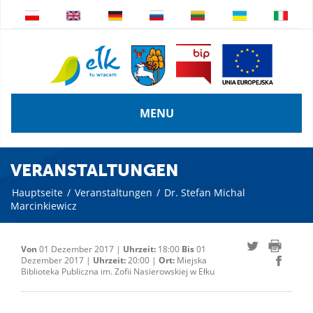
MENU
VERANSTALTUNGEN
Hauptseite
/
Veranstaltungen
/
Dr. Stefan Michal
Marcinkiewicz
Von
01 Dezember 2017 |
Uhrzeit:
18:00
Bis
01
Dezember 2017 |
Uhrzeit:
20:00 |
Ort:
Miejska
Biblioteka Publiczna im. Zofii Nasierowskiej w Ełku