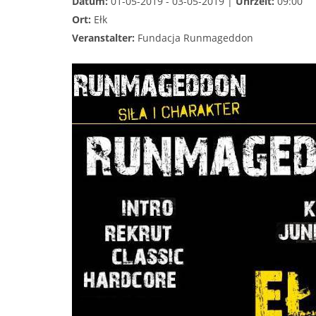
Datum:
01-05-2019 - 03-05-2019 |
Uhrzeit:
09:00
Ort:
Ełk
Veranstalter:
Fundacja Runmageddon