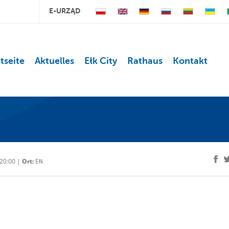
E-URZĄD
tseite
Aktuelles
Ełk City
Rathaus
Kontakt
20:00 |
Ort:
Ełk