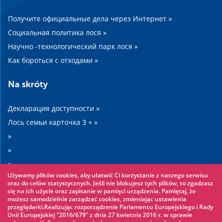
Получите официальные дела через Интернет »
Социальная политика лося »
Научно -технологический парк лося »
Как бороться с отходами »
Na skróty
Декларация доступности »
Лось семьи карточка 3 + »
»
»
»
Używamy plików cookies, aby ułatwić Ci korzystanie z naszego serwisu
»
oraz do celów statystycznych. Jeśli nie blokujesz tych plików, to zgadzasz
się na ich użycie oraz zapisanie w pamięci urządzenia. Pamiętaj, że
możesz samodzielnie zarządzać cookies, zmieniając ustawienia
Warto zobaczyć
przeglądarki.Realizując rozporządzenie Parlamentu Europejskiego i Rady
Unii Europejskiej "2016/679" z dnia 27 kwietnia 2016 r. w sprawie