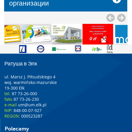
организации
Ратуша в Элк
ul. Marsz J. Piłsudskiego 4
woj. warmińsko-mazurskie
19-300 Ełk
tel.
87 73-26-000
faks
87 73-26-230
e-mail
um@um.elk.pl
NIP:
848-00-07-927
REGON:
000523287
Polecamy