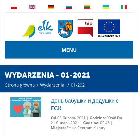
MENU
WYDARZENIA - 01-2021
Strona główna
/
Wydarzenia
/
01-2021
День бабушки и дедушки с
ECK
Od
08 Январь 2021 |
Godzina:
09:46
Do
21 Январь 2021 |
Godzina:
09:46 |
Miejsce:
Ełckie Centrum Kultury