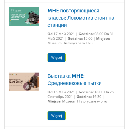
MHE повторяющиеся
классы: Локомотив стоит на
станции
Od
17 Май 2021 |
Godzina:
08:00
Do
31
Май 2021 |
Godzina:
15:00 |
Miejsce:
Muzeum Historyczne w Ełku
Więcej
Выставка MHE:
Средневековые пытки
Od
15 Май 2021 |
Godzina:
18:00
Do
26
Сентябрь 2021 |
Godzina:
16:30 |
Miejsce:
Muzeum Historyczne w Ełku
Więcej