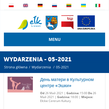
MENU
WYDARZENIA - 05-2021
Strona główna
/
Wydarzenia
/
05-2021
День матери в Культурном
центре «Эшки»
Od
26 Май 2021 |
Godzina:
15:00
Do
26
Май 2021 |
Godzina:
18:00 |
Miejsce:
Ełckie Centrum Kultury