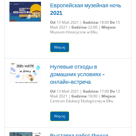
Европейская музейная ночь
2021
Od
15 Май 2021 |
Godzina:
18:00
Do
15
Май 2021 |
Godzina:
22:00 |
Miejsce:
Muzeum Historyczne w Ełku
Więcej
Нулевые отходы в
домашних условиях -
онлайн-встреча
Od
13 Май 2021 |
Godzina:
17:00
Do
13
Май 2021 |
Godzina:
18:00 |
Miejsce:
Centrum Edukacji Ekologicznej w Ełku
Więcej
Выставка работ Януша