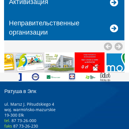
Активизация
Неправительственные
организации
Ратуша в Элк
ul. Marsz J. Piłsudskiego 4
woj. warmińsko-mazurskie
19-300 Ełk
tel.
87 73-26-000
faks
87 73-26-230