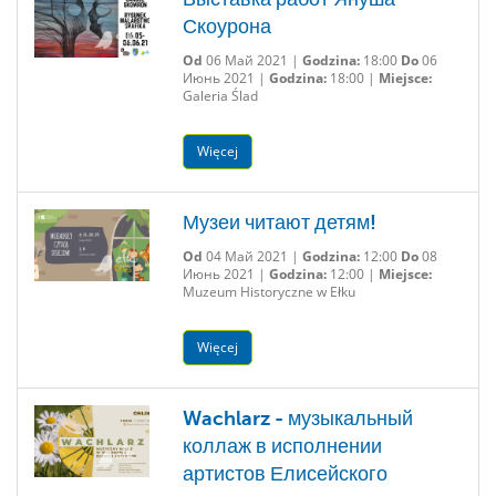
Скоурона
Od
06 Май 2021 |
Godzina:
18:00
Do
06
Июнь 2021 |
Godzina:
18:00 |
Miejsce:
Galeria Ślad
Więcej
Музеи читают детям!
Od
04 Май 2021 |
Godzina:
12:00
Do
08
Июнь 2021 |
Godzina:
12:00 |
Miejsce:
Muzeum Historyczne w Ełku
Więcej
Wachlarz - музыкальный
коллаж в исполнении
артистов Елисейского