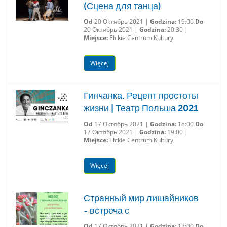
(Сцена для танца)
Od
20 Октябрь 2021 |
Godzina:
19:00
Do
20 Октябрь 2021 |
Godzina:
20:30 |
Miejsce:
Ełckie Centrum Kultury
Więcej
Гинчанка. Рецепт простоты
жизни | Театр Польша 2021
Od
17 Октябрь 2021 |
Godzina:
18:00
Do
17 Октябрь 2021 |
Godzina:
19:00 |
Miejsce:
Ełckie Centrum Kultury
Więcej
Странный мир лишайников
- встреча с
Od
17 Октябрь 2021 |
Godzina:
13:00
Do