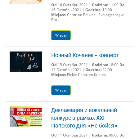
Od
16 Октябрь 2021 |
Godzina:
11:00
Do
16 Октябрь 2021 |
Godzina:
13:00 |
Miejsce:
Centrum Edukacji Ekologicznej w
Ełku
Więcej
Ночный Кочанек - концерт
Od
15 Октябрь 2021 |
Godzina:
18:00
Do
15 Октябрь 2021 |
Godzina:
22:00 |
Miejsce:
Ełckie Centrum Kultury
Więcej
Декламация и вокальный
конкурс в рамках XXI
Папского дня «Не бойся»
Od
11 Октябрь 2021 |
Godzina:
09:00
Do