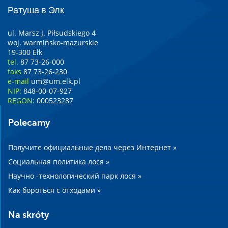
Ратуша в Элк
ul. Marsz J. Piłsudskiego 4
woj. warmińsko-mazurskie
19-300 Ełk
tel.
87 73-26-000
faks
87 73-26-230
e-mail
um@um.elk.pl
NIP:
848-00-07-927
REGON:
000523287
Polecamy
Получите официальные дела через Интернет »
Социальная политика лося »
Научно -технологический парк лося »
Как бороться с отходами »
Na skróty