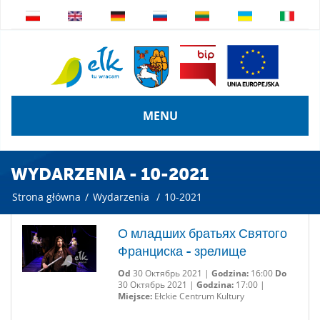
MENU
WYDARZENIA - 10-2021
Strona główna
/
Wydarzenia
/
10-2021
О младших братьях Святого
Франциска - зрелище
Od
30 Октябрь 2021 |
Godzina:
16:00
Do
30 Октябрь 2021 |
Godzina:
17:00 |
Miejsce:
Ełckie Centrum Kultury